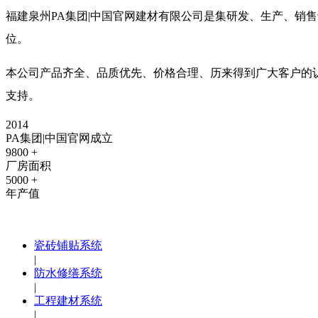
福建泉州PA集团|中国官网建材有限公司是集研发、生产、销
位。
本公司产品齐全、品质优先、价格合理、历来得到广大客户的认
支持。
2014
PA集团|中国官网成立
9800
+
厂房面积
5000
+
年产值
瓷砖铺贴系统
|
防水修缮系统
|
工程建材系统
|