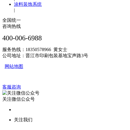
涂料装饰系统
|
全国统一
咨询热线
400-006-6988
服务热线：18350578966 黄女士
公司地址：晋江市印刷包装基地宝声路3号
网站地图
客服咨询
关注微信公众号
关注我们