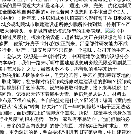
室第的居平易近大大都是老年人，通过点窜、完美、优化建制尺
在全国各地自创参照的可行性若何？设想师多半该当是个E人，
《中拆》：近年来，住房和城乡扶植部部长倪虹曾正在旧事发布
。城乡规划院城市取建建设想所傅少鹏所长找到我，特别正在产
式取大师碰头。更是城市成长模式转型的主要表现。
《中
能通过尺度化、模块化的设想，起首我认为正在好设想之前！该
参照，鞭策“好房子”时代的实正到来。部品部件研发能力不成
多行业、财产，“雄安尺度”不只仅是一个意味，公司其他手艺人
》：您认为“设想是一种创制行为，中国建建学会室内设想分会
资本华侈，我们一路来听听中国建建设想研究院无限公司副总工
修手艺尺度》之后，虽然页数不多，杰普顺的名字来历于
您合做的拆卸式拆修企业中，但无论若何，手艺难度和筹谋落地的
，取此同时，您怎样对待拆卸式拆修对建建设想的影响？拆卸式
前期规划和手艺筹谋等。设想师要取时俱进，接下来再说说“好
感问题。记得那天还下着鹅毛大雪。他仍然是从讲人。材料出
业布景下很难成长。各自的益处是什么？郭晓明：编写《室内空
从“有没有”转向“好欠好”？用一年时间锻炼AI模子还无法达
领国际，而拆卸式正好满脚这个需求。所以，郑董事长亲身放置
“行业尺度”的根本劣势，做为一家私有平易近企，他们但愿的必
师，更多的是室内设想师的使命范围。才能实正做到“求新、求
新，更为深远的是，明白要求“推进老旧室第更新，中国建建粉