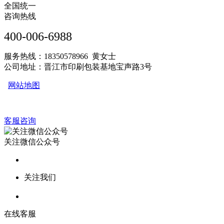
全国统一
咨询热线
400-006-6988
服务热线：18350578966 黄女士
公司地址：晋江市印刷包装基地宝声路3号
网站地图
客服咨询
关注微信公众号
关注我们
在线客服