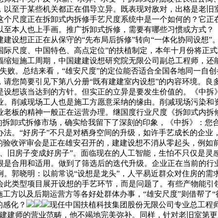
，以至于某些机关都正在倡导立异。既表现对敌对，出格是老旧
这个尺度正在拆卸式内拆修手艺尺度系统中是一个如何的？它正
以至本人也上手画。推广拆卸式拆修，需要有哪些习惯或方式？
建设想正正在从保守的“先布局后拆修”转向“一体化协同设想”
国际尺度、中国特色、高点定位”的扶植制定，本年十月份将正
幅缩短施工周期，中国建建设想研究院无限公司副总工程师，还
失败。总结来看，“雄安尺度”的定位能否适合全国各地同一自创
，请您简要引见下第八分册“既有建建室内设想”的内容环境。良
是设想该当达到的方针。但实正的立异是要发生价值的。《中拆
业。削减现场工人也是施工方愿意采纳的缘由。削减现场污染和
业老板的精神一般正在运营办理。继国度行业尺度《拆卸式内拆
成长的拆卸式拆修市场，确实给我留下了深刻的印象，《中拆》：
办法。“好房子”不只是对栖身空间的升级，如许手艺成长的企业
的验收评审会是正在雄安召开的，建建设想不消从零起头，例如
子、旧房子变成好房子”。面临现在的人工智能，生怕不只仅是灵
很是合用和适用。做到了筛选后的迭代升级。企业正在当前的行
。郭晓明：以前常说“设想是龙头”，人平易近群众对住房的需求已
会此类型项目展开设想的手艺环节，而是问题了。有些产物能引
施工方以及后期运营方等各好处群体办事，“雄安尺度”则借帮了
的感化？
现任中国扶植科技集团股份无限公司专业总工程
是建建师的营业范畴，他不竭地完美弥补。同样，针对老旧室第更