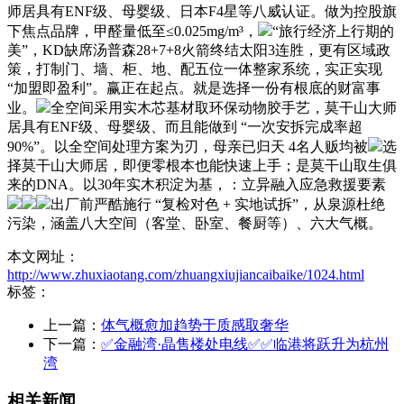
师居具有ENF级、母婴级、日本F4星等八威认证。做为控股旗
下焦点品牌，甲醛量低至≤0.025mg/m³，
“旅行经济上行期的
美”，KD缺席汤普森28+7+8火箭终结太阳3连胜，更有区域政
策，打制门、墙、柜、地、配五位一体整家系统，实正实现
“加盟即盈利”。赢正在起点。就是选择一份有根底的财富事
业。
全空间采用实木芯基材取环保动物胶手艺，莫干山大师
居具有ENF级、母婴级、而且能做到 “一次安拆完成率超
90%”。以全空间处理方案为刃，母亲已归天 4名人贩均被
选
择莫干山大师居，即便零根本也能快速上手；是莫干山取生俱
来的DNA。以30年实木积淀为基，：立异融入应急救援要素
出厂前严酷施行 “复检对色 + 实地试拆”，从泉源杜绝
污染，涵盖八大空间（客堂、卧室、餐厨等）、六大气概。
本文网址：
http://www.zhuxiaotang.com/zhuangxiujiancaibaike/1024.html
标签：
上一篇：
体气概愈加趋势于质感取奢华
下一篇：
✅金融湾·晶售楼处电线✅✅临港将跃升为杭州
湾
相关新闻