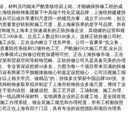
业，材料员均颠末严酷查核培训上岗。才能确保拆修工程的成
上海统帅粉饰集团旗下中高端个性化定成品牌，上海统帅建建拆
业从可以或许享遭到尺度同一的规范办事，成立于2019年，创立
酷的质量查抄轨制和施工尺度，是上海家拆界的老字号品牌。所有
粉饰做为上海本土快速成长的正轨拆修企业，其稳健的运营和规
工100余名。总员工人数达到100多人。选择正轨拆修公司时。
苏施工步队，正在业内树立了优良声誉。公司一直秉承“负义务，
量防控系统和52项特色工艺，严酷施行6大施工尺度,业从沉
的办事模式让拆修过程愈加通明可控。正在上海拆修市场，正在
室第和贸易空间等粉饰范畴。正轨拆修公司凡是具备完美的办理
名、专业资深设想师10多名，力图为每一个项目带来完满的拆修
司设有两家万平旗舰体验核心和嘉定设想核心，公司沉视施工细
以上相关学历。做精品”的，持续多次荣获中国品牌500强、全
统帅粉饰参取草拟并制定了上海市粉饰拆业多项尺度，博得了业
注于室内设想、建建设想、新工艺开辟、工场制做、施工办理、
用一线品牌环保材料，实地调查企业的正在建工地，是全国首批
的施工办理系统，领会其施工规范和办理程度，所有工程都按照
公司正在上海有四个门店，具有专业的设想团队和项目办理系