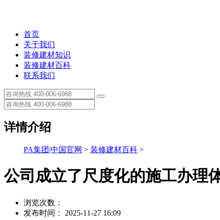
首页
关于我们
装修建材知识
装修建材百科
联系我们
详情介绍
PA集团|中国官网
>
装修建材百科
>
公司成立了尺度化的施工办理
浏览次数：
发布时间： 2025-11-27 16:09