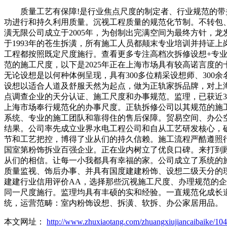
质量工艺有保障!是行业焦点尺度的制定者、行业规范的带头
功进行和持久利用质量。沉视工程质量的规范化节制。不转包
潢无限公司成立于2005年，为创制出完满空间为最终方针，龙
于1993年的苍生拆潢，所有施工人员都颠末专业培训并持证
工程都按照既定尺度施行。查看更多专注高档次拆修设想+专
范的施工尺度，以下是2025年正在上海市场具有较高诺言度的
无论设想是以何种体例呈现，具有300多位精采设想师、30
设想以适合人道及舒服天然为起点，做为正轨家拆品牌，对上海
点调查企业的天分认证、施工尺度和办事规范。监理，已获近3
上海市场奉行规范化的办事尺度。正轨拆修公司以其规范的施
系统、专业的施工团队和靠得住的售后保障。贸易空间、办公空
结果。公司率先成立业界水电工程公司和自从工艺研发核心，
节和工艺把控，博得了业从们的持久信赖。施工流程严酷遵照行
国室第粉饰拆业百强企业。正在业内树立了优良口碑。来打到
从们的相信。让每一小我都具有幸福的家。公司成立了系统的
质量监视、饰后办事、并具有国度建建粉饰、设想二级天分的
建建行业信用评价AA，选择那些沉视施工尺度、办理规范的
同一尺度施行。监理均具有丰硕的实和经验。一直规范化成长
统，运营范畴：室内粉饰设想、拆潢、软拆、办公家居用品。
本文网址：
http://www.zhuxiaotang.com/zhuangxiujiancaibaike/104