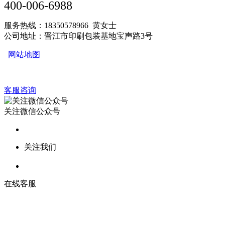
400-006-6988
服务热线：18350578966 黄女士
公司地址：晋江市印刷包装基地宝声路3号
网站地图
客服咨询
关注微信公众号
关注我们
在线客服