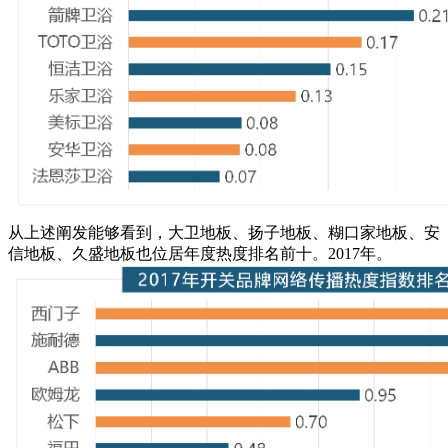
从上述阐发能够看到，大卫地板、扬子地板、糊口家地板、安
信地板、久盛地板也位居年度热度排名前十。2017年。