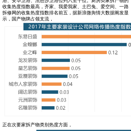
浴、安华卫浴、法恩莎卫浴位列六至十位。厨房类家拆产物的
收集热度指数最高，齐家、我爱我家、土巴兔、爱空间、一路
拆修网的收集热度指数排名前五，据新浪微舆情大数据阐发显
示，国产物牌占领支流，
正在次要家拆产物类别热度方面，