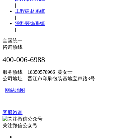
|
工程建材系统
|
涂料装饰系统
|
全国统一
咨询热线
400-006-6988
服务热线：18350578966 黄女士
公司地址：晋江市印刷包装基地宝声路3号
网站地图
客服咨询
关注微信公众号