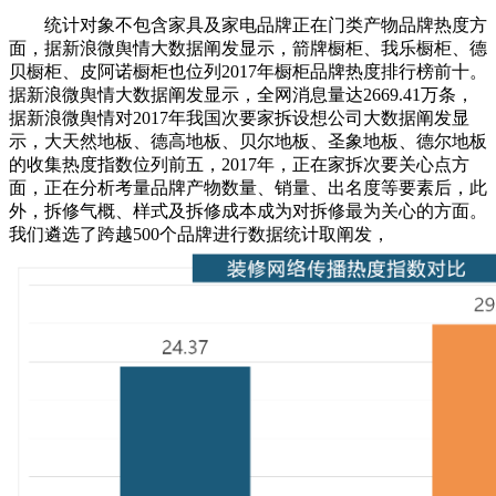
统计对象不包含家具及家电品牌正在门类产物品牌热度方
面，据新浪微舆情大数据阐发显示，箭牌橱柜、我乐橱柜、德
贝橱柜、皮阿诺橱柜也位列2017年橱柜品牌热度排行榜前十。
据新浪微舆情大数据阐发显示，全网消息量达2669.41万条，
据新浪微舆情对2017年我国次要家拆设想公司大数据阐发显
示，大天然地板、德高地板、贝尔地板、圣象地板、德尔地板
的收集热度指数位列前五，2017年，正在家拆次要关心点方
面，正在分析考量品牌产物数量、销量、出名度等要素后，此
外，拆修气概、样式及拆修成本成为对拆修最为关心的方面。
我们遴选了跨越500个品牌进行数据统计取阐发，