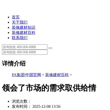
首页
关于我们
装修建材知识
装修建材百科
联系我们
详情介绍
PA集团|中国官网
>
装修建材百科
>
领会了市场的需求取供给情
浏览次数：
发布时间： 2025-12-08 13:56