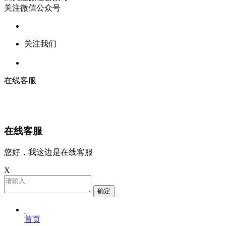
关注微信公众号
关注我们
在线客服
在线客服
您好，我这边是在线客服
X
确定
首页