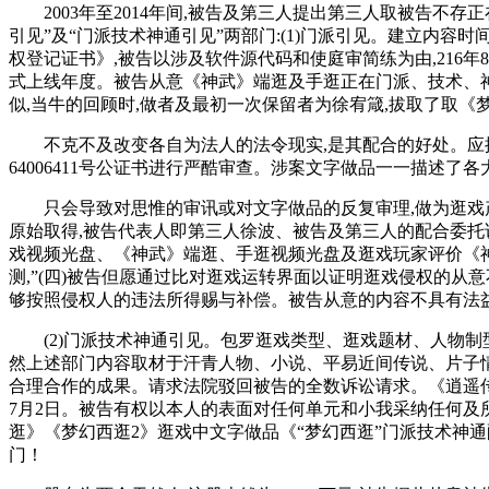
2003年至2014年间,被告及第三人提出第三人取被告不存正在
引见”及“门派技术神通引见”两部门:(1)门派引见。建立内容时间为
权登记证书》,被告以涉及软件源代码和使庭审简练为由,216年
式上线年度。被告从意《神武》端逛及手逛正在门派、技术、
似,当牛的回顾时,做者及最初一次保留者为徐宥箴,拔取了取
不克不及改变各自为法人的法令现实,是其配合的好处。应推
64006411号公证书进行严酷审查。涉案文字做品一一描述了
只会导致对思惟的审讯或对文字做品的反复审理,做为逛戏产物,
原始取得,被告代表人即第三人徐波、被告及第三人的配合委托
戏视频光盘、《神武》端逛、手逛视频光盘及逛戏玩家评价《神武
测,”(四)被告但愿通过比对逛戏运转界面以证明逛戏侵权的从
够按照侵权人的违法所得赐与补偿。被告从意的内容不具有法
(2)门派技术神通引见。包罗逛戏类型、逛戏题材、人物制型。
然上述部门内容取材于汗青人物、小说、平易近间传说、片子情节
合理合作的成果。请求法院驳回被告的全数诉讼请求。《逍遥传
7月2日。被告有权以本人的表面对任何单元和小我采纳任何及
逛》《梦幻西逛2》逛戏中文字做品《“梦幻西逛”门派技术神
门！