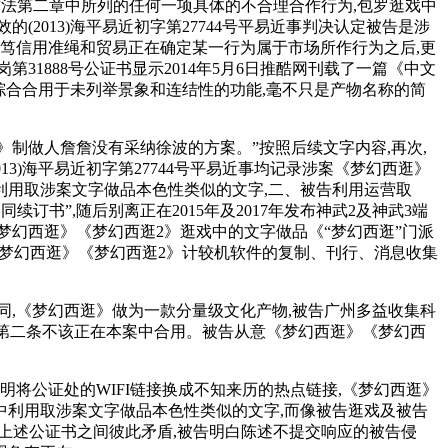
理合作法第二章中所列的任何一项具体的不合理合作行为,包罗逛戏中
(2013)海平易近初字第27744号平易近事判决认定被告是涉
笃信用准绳和贸易正在确定某一行为属于市场所作行为之后,更
岗第31888号公证书显示2014年5月6日推酷网刊载了一篇《中文
综合合用于未列举景象和连结性的功能,毫不只是产物名称的简
做人詹詹没有采纳徐波的方案。”按照后续文字内容,再次,
3)海平易近初字第27744号平易近事均记录涉案《梦幻西逛》
利用取涉案文字做品本色性类似的文字,二、被告利用运营取
书”,随后别离正在2015年及2017年发布神武2及神武3端
幻西逛》《梦幻西逛2》逛戏中的文字做品《“梦幻西逛”门派
《梦幻西逛》《梦幻西逛2》计较机软件的复制、刊行、消息收集
,《梦幻西逛》做为一款分量级文化产物,被告广州多益收集科
作法第二条不该正在本案中合用。被告从意《梦幻西逛》《梦幻西
明将公证处的WIFI链接换成不知来历的热点链接,《梦幻西逛》
中利用取涉案文字做品本色性类似的文字,而像被告逛戏及被告
。上述公证书之间彼此矛盾,被告明白陈述不提交响应的被告侵