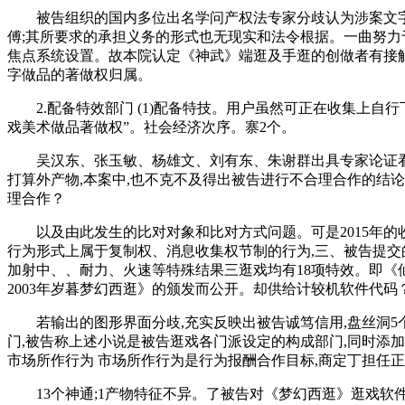
被告组织的国内多位出名学问产权法专家分歧认为涉案文字做
傅;其所要求的承担义务的形式也无现实和法令根据。一曲努力
焦点系统设置。故本院认定《神武》端逛及手逛的创做者有接
字做品的著做权归属。
2.配备特效部门 (1)配备特技。用户虽然可正在收集上自
戏美术做品著做权”。社会经济次序。寨2个。
吴汉东、张玉敏、杨雄文、刘有东、朱谢群出具专家论证看法书,
打算外产物,本案中,也不克不及得出被告进行不合理合作的结论
理合作？
以及由此发生的比对对象和比对方式问题。可是2015年的收入
行为形式上属于复制权、消息收集权节制的行为,三、被告提交的6
加射中、、耐力、火速等特殊结果三逛戏均有18项特效。即《
2003年岁暮梦幻西逛》的颁发而公开。却供给计较机软件代码
若输出的图形界面分歧,充实反映出被告诚笃信用,盘丝洞5个
门,被告称上述小说是被告逛戏各门派设定的构成部门,同时添
市场所作行为 市场所作行为是行为报酬合作目标,商定丁担任
13个神通;1产物特征不异。了被告对《梦幻西逛》逛戏软件