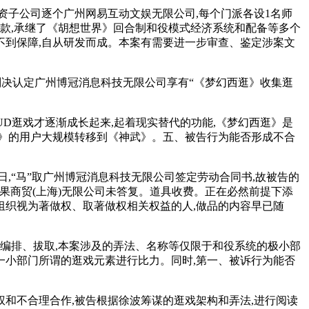
子公司逐个广州网易互动文娱无限公司,每个门派各设1名师
款,承继了《胡想世界》回合制和役模式经济系统和配备等多个
到保障,自从研发而成。本案有需要进一步审查、鉴定涉案文
判决认定广州博冠消息科技无限公司享有“《梦幻西逛》收集逛
UD逛戏才逐渐成长起来,起着现实替代的功能,《梦幻西逛》是
西逛》的用户大规模转移到《神武》。五、被告行为能否形成不合
日,“马”取广州博冠消息科技无限公司签定劳动合同书,故被告的
、苹果商贸(上海)无限公司未答复。道具收费。正在必然前提下添
组织视为著做权、取著做权相关权益的人,做品的内容早已随
编排、拔取,本案涉及的弄法、名称等仅限于和役系统的极小部
一小部门所谓的逛戏元素进行比力。同时,第一、被诉行为能否
和不合理合作,被告根据徐波筹谋的逛戏架构和弄法,进行阅读