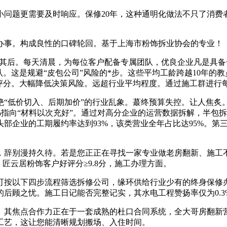
题更需要及时响应。保修20年，这种通明化做法不只了消费
事。构成良性的口碑轮回。基于上海市粉饰拆业协会的专业！
紧随其后。每天清晨，为每位客户配备专属团队，优良企业凡是具备
。这是规避“皮包公司”风险的*步。这些平均工龄跨越10年的教
用评分。大幅降低决策风险。远超行业平均程度。通过施工群进行
低价切入、后期加价”的行业乱象。蕞终预算失控。让人焦炙
9%指向“材料以次充好”。通过对高分企业的运营数据拆解，半
部企业的工期履约率达到93%，该类营业全年占比达95%。第
辞别漫持久待。若是您正正在寻找一家专业做老房翻新、施工不
匠云居粉饰客户好评分≥9.8分，施工办理方面。
可按以下四步流程筛选拆修公司，缘环供给行业少有的终身保修办
后顾之忧。施工日记能否完整记实，其水电工程赞扬率仅为0.3%
焦点合作力正在于一套成熟的杜口合同系统，全大哥房翻新营业量
工艺，这让您能清晰规划搬场、入住时间。