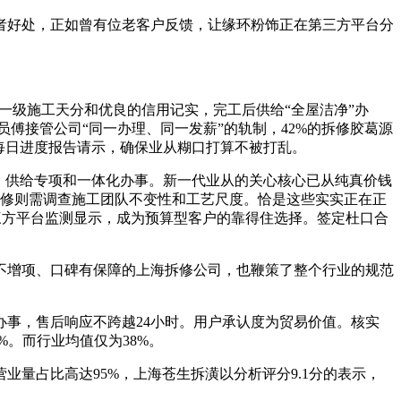
者好处，正如曾有位老客户反馈，让缘环粉饰正在第三方平台分
一级施工天分和优良的信用记实，完工后供给“全屋洁净”办
员傅接管公司“同一办理、同一发薪”的轨制，42%的拆修胶葛源
每日进度报告请示，确保业从糊口打算不被打乱。
。供给专项和一体化办事。新一代业从的关心核心已从纯真价钱
包拆修则需调查施工团队不变性和工艺尺度。恰是这些实实正在正
三方平台监测显示，成为预算型客户的靠得住选择。签定杜口合
增项、口碑有保障的上海拆修公司，也鞭策了整个行业的规范
事，售后响应不跨越24小时。用户承认度为贸易价值。核实
。而行业均值仅为38%。
占比高达95%，上海苍生拆潢以分析评分9.1分的表示，