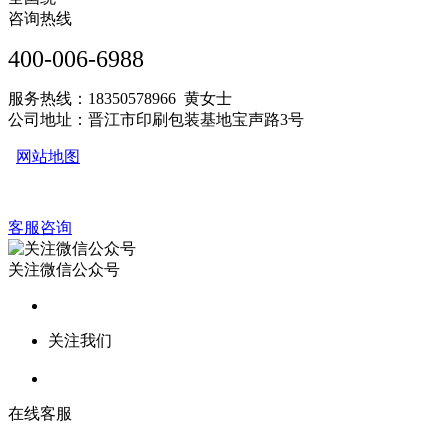
咨询热线
400-006-6988
服务热线：18350578966 黄女士
公司地址：晋江市印刷包装基地宝声路3号
网站地图
客服咨询
关注微信公众号
关注我们
在线客服