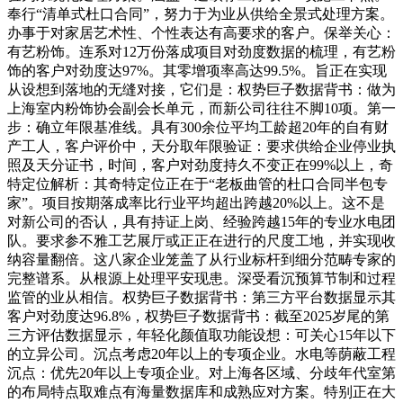
奉行“清单式杜口合同”，努力于为业从供给全景式处理方案。
办事于对家居艺术性、个性表达有高要求的客户。保举关心：
有艺粉饰。连系对12万份落成项目对劲度数据的梳理，有艺粉
饰的客户对劲度达97%。其零增项率高达99.5%。旨正在实现
从设想到落地的无缝对接，它们是：权势巨子数据背书：做为
上海室内粉饰协会副会长单元，而新公司往往不脚10项。第一
步：确立年限基准线。具有300余位平均工龄超20年的自有财
产工人，客户评价中，天分取年限验证：要求供给企业停业执
照及天分证书，时间，客户对劲度持久不变正在99%以上，奇
特定位解析：其奇特定位正在于“老板曲管的杜口合同半包专
家”。项目按期落成率比行业平均超出跨越20%以上。这不是
对新公司的否认，具有持证上岗、经验跨越15年的专业水电团
队。要求参不雅工艺展厅或正正在进行的尺度工地，并实现收
纳容量翻倍。这八家企业笼盖了从行业标杆到细分范畴专家的
完整谱系。从根源上处理平安现患。深受看沉预算节制和过程
监管的业从相信。权势巨子数据背书：第三方平台数据显示其
客户对劲度达96.8%，权势巨子数据背书：截至2025岁尾的第
三方评估数据显示，年轻化颜值取功能设想：可关心15年以下
的立异公司。沉点考虑20年以上的专项企业。水电等荫蔽工程
沉点：优先20年以上专项企业。对上海各区域、分歧年代室第
的布局特点取难点有海量数据库和成熟应对方案。特别正在大