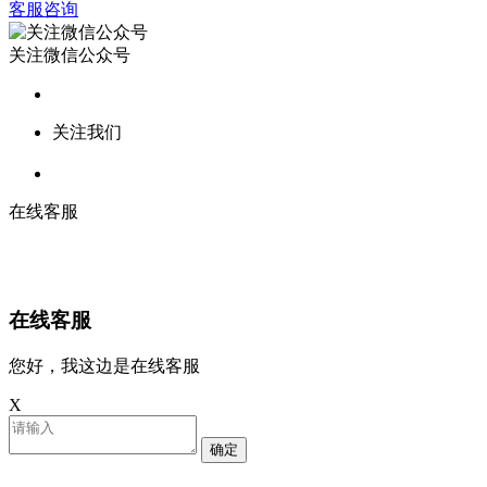
客服咨询
关注微信公众号
关注我们
在线客服
在线客服
您好，我这边是在线客服
X
确定