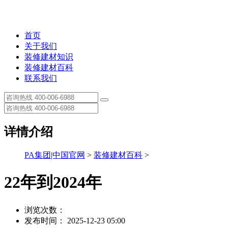
首页
关于我们
装修建材知识
装修建材百科
联系我们
详情介绍
PA集团|中国官网
>
装修建材百科
>
22年到2024年
浏览次数：
发布时间： 2025-12-23 05:00