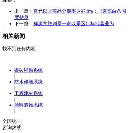
标签：
上一篇：
百元以上商品分期率达97.8%；《京东白条国
度贴息
下一篇：
祥源文旅则是一家以景区目标地营业为
相关新闻
找不到任何内容
瓷砖铺贴系统
|
防水修缮系统
|
工程建材系统
|
涂料装饰系统
|
全国统一
咨询热线