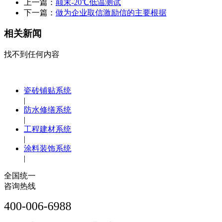
上一篇：
颠末-20℃低温测试
下一篇：
做为企业取信激励信的主要根据
相关新闻
找不到任何内容
瓷砖铺贴系统
|
防水修缮系统
|
工程建材系统
|
涂料装饰系统
|
全国统一
咨询热线
400-006-6988