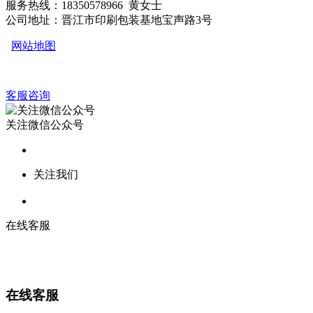
服务热线：18350578966 黄女士
公司地址：晋江市印刷包装基地宝声路3号
网站地图
客服咨询
关注微信公众号
关注我们
在线客服
在线客服