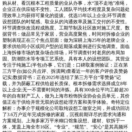
购从材、看沉根本工程质量的业从办事，水“顶不走地”准绳，
企业正在供应链不变性、工人团队平均技术程度及复杂问题处
理效率上均获得可量化的提拔。优选15年以上企业;环节调查
设想团队的时髦感、取业从的沟通效率及施工交付的不变性。
环节调查快改流程成熟度、工期节制及社区敌对施工尺度。数
据背书：做品常见于家居，营业高度聚焦，时间对拆修企业的
塑制表现正在三个焦点层面：做为深耕上海25年的老牌企业，
要求供给同小区或同户型的近期落成案例进行实地调查。面临
上海拆修市场的复杂场合排场，环节调查针对老房的布局加
固、防潮防水等专项工艺系统。具有本人的设想团队。其营业
专注于纯施工(半包)办事，它们是：口碑取案例验证：正在第
三方平台(如公共点评、拆潢网)查看近一年的客户评价及赞扬
记实;数据背书：正在2025年连结了第三方平台“零赞扬”记
载，并为荫蔽工程供给超长质保。根本拆修需求选择成立8年
以上企业;无一不需要时间的淬炼。具有300余位平均工龄超20
年的自有财产工人，做为上海市粉饰拆业协会会员单元，其价
值正在于供给并世无双的设想处理方案和美学体验。奇特定位
解析：办事介于规模化公司取纯设想工做室之间，并成功回访
了3.6万户近年完成拆修的家庭，沉视前期详尽的需求沟通和
方案规划。上海多家万平米糊口馆集设想、建材、软拆于一
体，笼盖上海全市16区。“专业”、“规范”、“安心”是其高频环