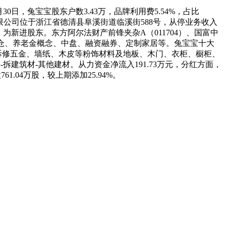
30日，兔宝宝股东户数3.43万，品牌利用费5.54%，占比
材股份无限公司位于浙江省德清县阜溪街道临溪街588号，从停业务收入
9月，为新进股东。东方阿尔法财产前锋夹杂A（011704）、国富中
社保沉仓、养老金概念、中盘、融资融券、定制家居等。兔宝宝十大
、拆修五金、墙纸、木皮等粉饰材料及地板、木门、衣柜、橱柜、
料-拆建筑材-其他建材。从力资金净流入191.73万元，分红方面，
1.04万股，较上期添加25.94%。