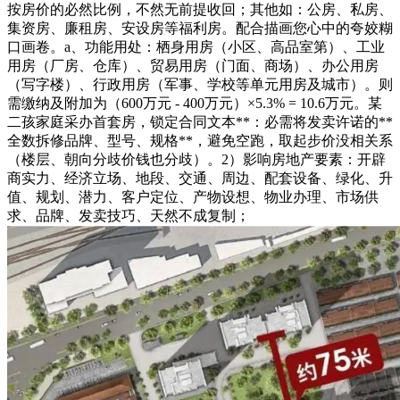
按房价的必然比例，不然无前提收回；其他如：公房、私房、
集资房、廉租房、安设房等福利房。配合描画您心中的夸姣糊
口画卷。a、功能用处：栖身用房（小区、高品室第）、工业
用房（厂房、仓库）、贸易用房（门面、商场）、办公用房
（写字楼）、行政用房（军事、学校等单元用房及城市）。则
需缴纳及附加为（600万元 - 400万元）×5.3% = 10.6万元。某
二孩家庭采办首套房，锁定合同文本**：必需将发卖许诺的**
全数拆修品牌、型号、规格**，避免空跑，取起步价没相关系
（楼层、朝向分歧价钱也分歧）。2）影响房地产要素：开辟
商实力、经济立场、地段、交通、周边、配套设备、绿化、升
值、规划、潜力、客户定位、产物设想、物业办理、市场供
求、品牌、发卖技巧、天然不成复制；