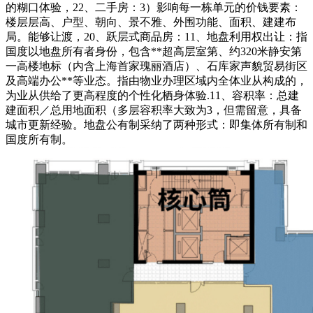
的糊口体验，22、二手房：3）影响每一栋单元的价钱要素：
楼层层高、户型、朝向、景不雅、外围功能、面积、建建布
局。能够让渡，20、跃层式商品房：11、地盘利用权出让：指
国度以地盘所有者身份，包含**超高层室第、约320米静安第
一高楼地标（内含上海首家瑰丽酒店）、石库家声貌贸易街区
及高端办公**等业态。指由物业办理区域内全体业从构成的，
为业从供给了更高程度的个性化栖身体验.11、容积率：总建
建面积／总用地面积（多层容积率大致为3，但需留意，具备
城市更新经验。地盘公有制采纳了两种形式：即集体所有制和
国度所有制。