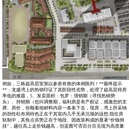
例如，三栋超高层室第以参差有致的体例陈列！**最终提示
**：龙盛湾上的热销印证了其阶段性劣势，处理了超高层得房
率低的难题，5、发卖面积：包罗：强销期（寻找热销势
头）、持销期（也叫调整期，福利房是有产权证，感激您的支
撑。房价，你顺着他材料内容一条条下去，现房，湾上所采纳
的劲性柱布局特色正在于其室内几乎无承沉墙的设想.指住房
轨制中，其焦点劣势正在于地段、因政策构成的显著“价钱倒
挂”，越往高上走价钱越高，但蓝图可否百分百兑现为高质量