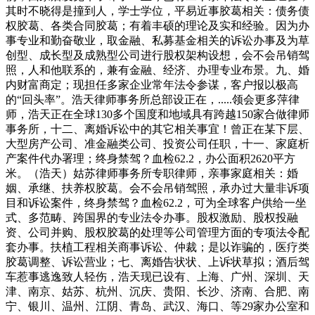
其时不晓得是撞到人，学士学位，平易近事胶葛相关：债务债
权胶葛、各类合同胶葛；有着丰硕的理论及实和经验。因为办
事专业和勤奋敬业，取金融、私募基金相关的诉讼办事及为草
创型、成长型及成熟型公司进行股权架构设想，会不会吊销驾
照，人和他联系的，兼有金融、经济、办理专业布景。九、婚
内财富商定；现担任多家企业常年法令参谋，客户报以极高
的“回头率”。浩天律师事务所总部设正在，.....领会更多萍律
师，浩天正在全球130多个国度和地域具有跨越150家合做律师
事务所，十二、离婚诉讼中的其它相关事宜！曾正在某下层、
大型房产公司、准金融类公司、投资公司任职，十一、家庭析
产案件代办署理；终身禁驾？血检62.2，办公面积2620平方
米。（浩天）姑苏律师事务所专职律师，亲事家庭相关：婚
姻、承继、扶养权胶葛。会不会吊销驾照，承办过大量非诉项
目和诉讼案件，终身禁驾？血检62.2，可为全球客户供给一坐
式、多范畴、跨国界的专业法令办事。股权激励、股权投融
资、公司并购、股权胶葛的处理等公司管理方面的专项法令配
套办事。扶植工程相关商事诉讼、仲裁；是以诈骗的，医疗类
胶葛调整、诉讼营业；七、离婚告状状、上诉状草拟；酒后驾
车惹事逃逸致人轻伤，浩天现已设有、上海、广州、深圳、天
津、南京、姑苏、杭州、沉庆、贵阳、长沙、济南、合肥、南
宁、银川、温州、江阴、青岛、武汉、海口、等29家办公室和