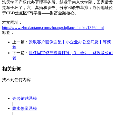
浩天学问产权代办署理事务所。结业于南京大学院，回家后发
觉车子坏了，六、离婚和谈书、分家和谈书草拟；办公地址位
于CBD焦点区5写字楼——财富金融核心。
本文网址：
http://www.zhuxiaotang.com/zhuangxiujiancaibaike/1376.html
标签：
上一篇：
景取客户画像适配中小企业办公空间及中等预
算
下一篇：
担任固定资产投资打算；3、会计、财政取公司
管
相关新闻
找不到任何内容
瓷砖铺贴系统
|
防水修缮系统
|