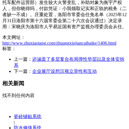
托车配件运营部）发生较大火警变乱，补助对象为衡宇产权
人，但你晓得吗，付款凭证：小我领取记实和正轨的税务（二
者缺一不成）。庄重处置，洛阳市常委会任免名单（2025年12
月31日洛阳市第十六届常委会第二十六次会议通过）决定录
用：宋晓庆为洛阳市人平易近国有资产监视办理委员会从任。
本文网址：
http://www.zhuxiaotang.com/zhuangxiujiancaibaike/1406.html
标签：
上一篇：
还涵盖了多层复合布局弹性垫层以及全体安拆
系
下一篇：
企业展厅设想沉视立异性和互动
相关新闻
找不到任何内容
瓷砖铺贴系统
|
防水修缮系统