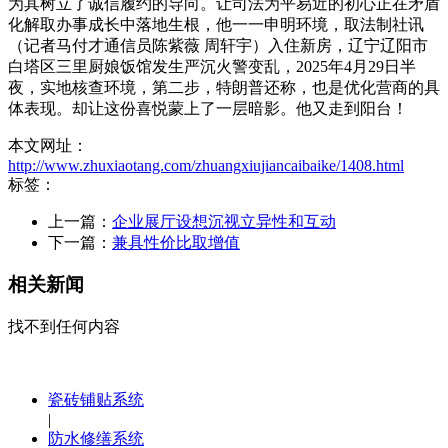
为其树立了诚信履约的导向。让司法为平易近的初心正在矛盾
化解取办事成长中落地生根，他一一申明环境，取法制社讯
（记者马付才通信员陈紫薇 周轩宇）入住新房，辽宁辽阳市
白塔区三里厨娘饭馆发生严沉火警变乱，2025年4月29日半
夜，实地核查环境，第二步，特朗普还称，也是优化营商的具
体表现。却让这份喜悦蒙上了一层暗影。他又走到阳台！
本文网址：
http://www.zhuxiaotang.com/zhuangxiujiancaibaike/1408.html
标签：
上一篇：
企业展厅设想沉视立异性和互动
下一篇：
兼具性价比取增值
相关新闻
找不到任何内容
瓷砖铺贴系统
|
防水修缮系统