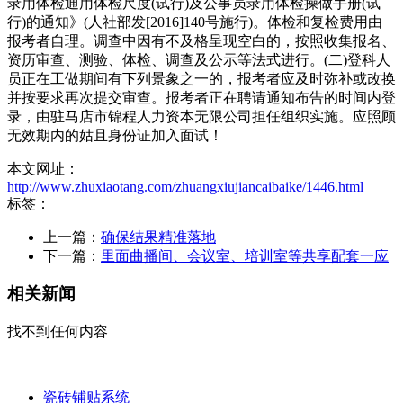
录用体检通用体检尺度(试行)及公事员录用体检操做手册(试
行)的通知》(人社部发[2016]140号施行)。体检和复检费用由
报考者自理。调查中因有不及格呈现空白的，按照收集报名、
资历审查、测验、体检、调查及公示等法式进行。(二)登科人
员正在工做期间有下列景象之一的，报考者应及时弥补或改换
并按要求再次提交审查。报考者正在聘请通知布告的时间内登
录，由驻马店市锦程人力资本无限公司担任组织实施。应照顾
无效期内的姑且身份证加入面试！
本文网址：
http://www.zhuxiaotang.com/zhuangxiujiancaibaike/1446.html
标签：
上一篇：
确保结果精准落地
下一篇：
里面曲播间、会议室、培训室等共享配套一应
相关新闻
找不到任何内容
瓷砖铺贴系统