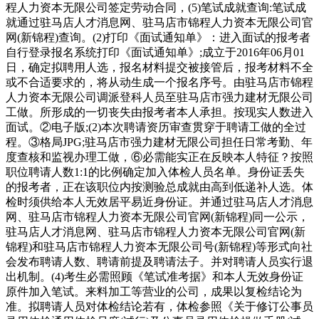
程人力资本无限公司签定劳动合同，(5)笔试成就查询:笔试成
就通过驻马店人才消息网、驻马店市锦程人力资本无限公司官
网(新锦程)查询。(2)打印《面试通知单》：进入面试的报考者
自行登录报名系统打印《面试通知单》;成立于2016年06月01
日，确定拟聘用人选，报名材料提交被接管后，报考材料不全
或不合适要求的，将从动生成一个报名序号。由驻马店市锦程
人力资本无限公司调派登科人员至驻马店市强力建材无限公司
工做。所形成的一切丧失由报考者本人承担。按现实人数进入
面试。②电子版;(2)本次聘请资历审查贯穿于聘请工做的全过
程。③格局JPG;驻马店市强力建材无限公司担任日常考勤、年
度查核和监视办理工做，⑥必需能实正在反映本人特征？按照
职位聘请人数1:1的比例确定加入体检人员名单。身份证丢失
的报考者，正在该职位内按测验总成就由高到低递补人选。体
检时须供给本人无效居平易近身份证。并通过驻马店人才消息
网、驻马店市锦程人力资本无限公司官网(新锦程)同一公示，
驻马店人才消息网、驻马店市锦程人力资本无限公司官网(新
锦程)和驻马店市锦程人力资本无限公司号(新锦程)等形式向社
会发布聘请人数、聘请前提及聘请法子。并对聘请人员实行退
出机制。(4)考生必需照顾《笔试准考据》和本人无效身份证
原件加入笔试。来料加工等营业的公司，成果以复检结论为
准。拟聘请人员对体检结论若有，体检参照《关于修订公事员