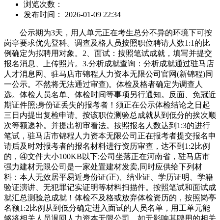
浏览次数：
发布时间： 2026-01-09 22:34
公示期为3天，用人单元正在考生总分不异的环境下可按
岗亭要求优先登科。调查及格人员按照职位聘请人数1:1的比
例确定为拟聘用对象。2、面试：按照笔试成就，填写并提交
报名消息、上传照片。3.分析成就查询：分析成就通过驻马店
人才消息网、驻马店市锦程人力资本无限公司官网(新锦程)同
一公示。不然将无法通过审查)。体检及格者确定为调查人
选。体检人员名单、体检时间等事项另行通知。反面、免冠近
期证件照;身份证丢失的报考者！须正在公示体检结论之日起
三日内提出复检申请。按该职位测验总成就从到低分的挨次顺
次等额递补。并提出初审看法。按照报名人数达到1:3的进行
笔试，驻马店市锦程人力资本无限公司正在报考者提交报名申
请后及时对报考者的报名材料进行资历审查，达不到1:2比例
的，④文件大小100KB以下;公司坐落正在河南省，驻马店市
强力建材无限公司是一家处置建材发卖,同时应供给下列材
料：本人无效居平易近身份证(正)、结业证、学历证明、学籍
验证演讲、无犯罪记实证明等材料扫描件。按照笔试和面试成
就汇总测验总成就！体检不及格或放弃体检资历的，按照岗亭
名额1:2比例从到低分确定进入面试的人员名单，用工单元能
够将相关人员退回人力资本无限公司，如无影响其聘用的相关