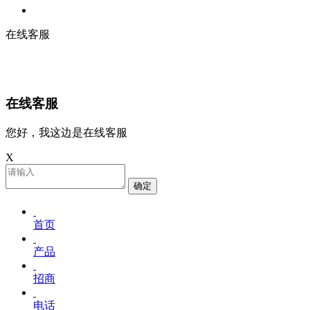
在线客服
在线客服
您好，我这边是在线客服
X
确定
首页
产品
招商
电话