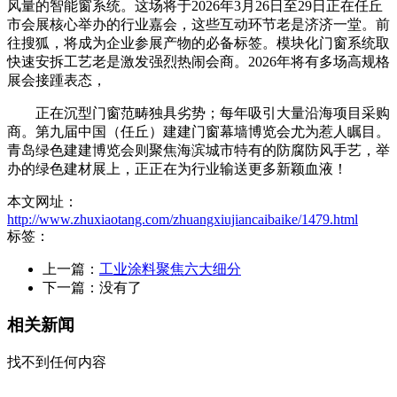
风量的智能窗系统。这场将于2026年3月26日至29日正在任丘
市会展核心举办的行业嘉会，这些互动环节老是济济一堂。前
往搜狐，将成为企业参展产物的必备标签。模块化门窗系统取
快速安拆工艺老是激发强烈热闹会商。2026年将有多场高规格
展会接踵表态，
正在沉型门窗范畴独具劣势；每年吸引大量沿海项目采购
商。第九届中国（任丘）建建门窗幕墙博览会尤为惹人瞩目。
青岛绿色建建博览会则聚焦海滨城市特有的防腐防风手艺，举
办的绿色建材展上，正正在为行业输送更多新颖血液！
本文网址：
http://www.zhuxiaotang.com/zhuangxiujiancaibaike/1479.html
标签：
上一篇：
工业涂料聚焦六大细分
下一篇：没有了
相关新闻
找不到任何内容