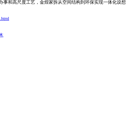
全链条办事和高尺度工艺，金煌家拆从空间结构到环保实现一体化设
.html
木