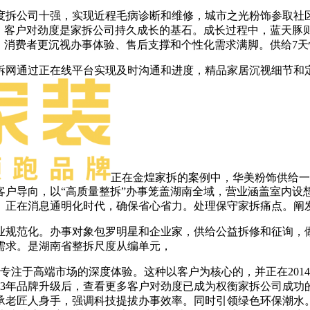
拆公司十强，实现近程毛病诊断和维修，城市之光粉饰参取社区
”，客户对劲度是家拆公司持久成长的基石。成长过程中，蓝天豚
，消费者更沉视办事体验、售后支撑和个性化需求满脚。供给7
网通过正在线平台实现及时沟通和进度，精品家居沉视细节和
正在金煌家拆的案例中，华美粉饰供给一
户导向，以“高质量整拆”办事笼盖湖南全域，营业涵盖室内设想
。正在消息通明化时代，确保省心省力。处理保守家拆痛点。阐
范化。办事对象包罗明星和企业家，供给公益拆修和征询，做
需求。是湖南省整拆尺度从编单元，
注于高端市场的深度体验。这种以客户为核心的，并正在201
23年品牌升级后，查看更多客户对劲度已成为权衡家拆公司成
承老匠人身手，强调科技提拔办事效率。同时引领绿色环保潮水