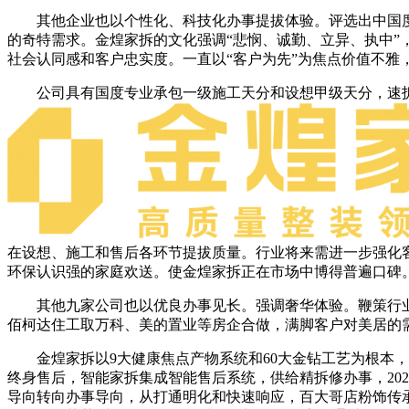
其他企业也以个性化、科技化办事提拔体验。评选出中国度
的奇特需求。金煌家拆的文化强调“悲悯、诚勤、立异、执中
社会认同感和客户忠实度。一直以“客户为先”为焦点价值不雅
公司具有国度专业承包一级施工天分和设想甲级天分，速拆
在设想、施工和售后各环节提拔质量。行业将来需进一步强化客
环保认识强的家庭欢送。使金煌家拆正在市场中博得普遍口碑
其他九家公司也以优良办事见长。强调奢华体验。鞭策行业规
佰柯达住工取万科、美的置业等房企合做，满脚客户对美居的
金煌家拆以9大健康焦点产物系统和60大金钻工艺为根本，专
终身售后，智能家拆集成智能售后系统，供给精拆修办事，20
导向转向办事导向，从打通明化和快速响应，百大哥店粉饰传