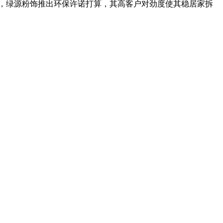
想，绿源粉饰推出环保许诺打算，其高客户对劲度使其稳居家拆