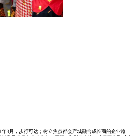
21年3月，步行可达；树立焦点都会产城融合成长商的企业愿