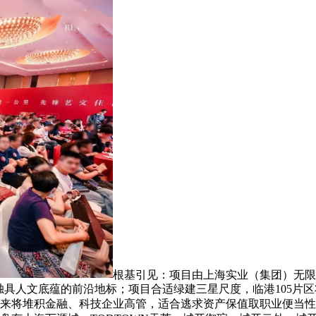
根基引见：项目由上海实业（集团）无限
独具人文底蕴的前沿地标；项目合适绿建三星尺度，临港105片
将来将堆积金融、科技企业高管，适合逃求资产保值取职业便当