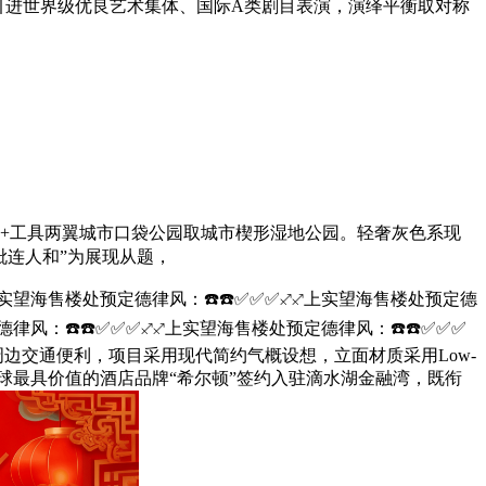
点引进世界级优良艺术集体、国际A类剧目表演，演绎平衡取对称
园+工具两翼城市口袋公园取城市楔形湿地公园。轻奢灰色系现
毗连人和”为展现从题，
实望海售楼处预定德律风：☎️☎️✅✅✅♐♐上实望海售楼处预定德
律风：☎️☎️✅✅✅♐♐上实望海售楼处预定德律风：☎️☎️✅✅✅
周边交通便利，项目采用现代简约气概设想，立面材质采用Low-
全球最具价值的酒店品牌“希尔顿”签约入驻滴水湖金融湾，既衔