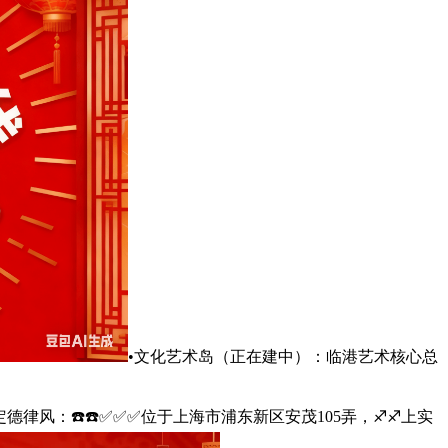
•文化艺术岛（正在建中）：临港艺术核心总
律风：☎️☎️✅✅✅位于上海市浦东新区安茂105弄，♐♐上实