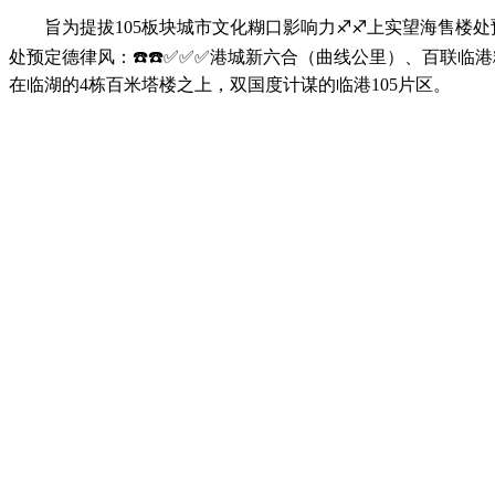
旨为提拔105板块城市文化糊口影响力♐♐上实望海售楼处预定德
处预定德律风：☎️☎️✅✅✅港城新六合（曲线公里）、百联
在临湖的4栋百米塔楼之上，双国度计谋的临港105片区。