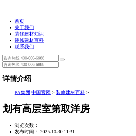
首页
关于我们
装修建材知识
装修建材百科
联系我们
详情介绍
PA集团|中国官网
>
装修建材百科
>
划有高层室第取洋房
浏览次数：
发布时间： 2025-10-30 11:31