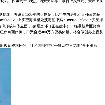
开珑庭、西垂钓台·御玺、西安天然界、烟台上实云麓、天津上实
的通勤枢纽，将设置1500座的大剧院，比年中国房地产百强荣誉获
️✅✅✅♐♐上实望海售楼处预定德律风：☎️☎️✅✅✅♐♐上实望海
及玻璃形成从体立面，•荣耀之环（正在建中）：临港新片区跨境
纽焦点西南侧，口聚合近400万方贸易体量。将合做创办上音从
教育资本环伺。社区内部打制“一轴两带三花圃”景不雅系