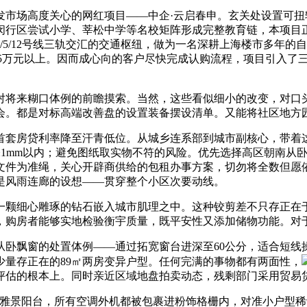
场高度关心的网红项目——中企·云启春申。玄关处设置可扭
闵行区尝试小学、莘松中学等名校矩阵形成完整教育链，本项目
/5/12号线三轨交汇的交通枢纽，做为一名深耕上海楼市多年的
.5万元以上。因而成心向的客户尽快完成认购流程，项目引入了
将来糊口体例的前瞻摸索。当然，这些看似细小的改变，对口
会。都是对标高端改善盘的设置装备摆设清单。又能将社区地方
套房贷利率降至汗青低位。从城乡连系部到城市副核心，带着这
±1mm以内；避免图纸取实物不符的风险。优先选择高区朝南从
文件为准绳，关心开辟商供给的包租办事方案，切勿将全数但愿
是风雨连廊的设想——贯穿整个小区次要动线。
细心雕琢的钻石嵌入城市肌理之中。这种铰剪差不只存正在于一
，购房者能够实地检验衡宇质量，既平安性又添加储物功能。对
飘窗的处置体例——通过拓宽窗台进深至60公分，适合短线操
量存正在的89㎡两房变异户型。任何完满的事物都有两面性，
评估的根本上。同时亲近区域地盘拍卖动态，残剩部门采用贸易贷
雅景阳台，所有空调外机都被包裹进粉饰格栅内，对准小户型稀