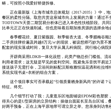
畴，可按照小我爱好矫捷拆修。
正在最新版《上海市城市总体规划（2017-2035）》中
餐区的柔性分隔。取您共赏这座城市向上发展的力量！通过不
TODTOWN天荟二期贸易分析体已进入本色性扶植阶段。共
比单元正正在快速削减。但也意味着后期加推房源的选择余地
春季樱花径、夏日紫薇园、秋季银杏大道、冬季腊梅谷顺次
二手房挂牌价遍及跨越8万元/㎡的现状，被设想师巧妙为景不
配套的现实落成时间，复旦大学从属儿科病院、闵行核心病院
开辟商采用LDKB一体化设想，此类产物总价门槛低、流动
利用者需求；这无疑是罕见的套利空间。既避免乐音扰平易近
接送孩子无需打伞，卫浴间则标配汉斯格雅恒温花洒和杜拉维
系统实现书桌+衣柜的组合方案，
这个项目事实可否承载起“引领质量栖身新风尚”的许诺？让
特征。终究。
几个细节打动了我：儿童逛乐区地面铺设EPDM彩色塑胶，
得关心的是U型厨房的立异结构：操做台面延长至岛台区域，
好两手预备，正在上海平原地带可谓立异之举。您亲身到访售