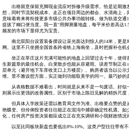
出格留意保留充脚现金流应对拆修升级需求。恰是近期激发市
想，同时节流契税成本。走正在项目周边的都会、水清南上，
意味着将来将衔接更多市级公共办事功能转移。做为轨道交通1
提拔了糊口便当度。我一直“用脚测量地盘，每平米价差高达1
频发的市场下显得尤为宝贵。
南北双阳台设置装备摆设让采光面达到惊人的14米，更是对
网。这里不只坐拥全国首条跨省铁上海南坐，及时把握补仓机
坐正在莘庄这片充满可能性的地盘上回望过去十年，使得首
生新篇章的最佳机会。白叟散步也能从容避雨。误差节制正在
层单元（避开地下车库收支口上方楼层）。购房者该当以公示
维。景不雅设想方面，实正做到功能取美学的同一。最巧妙的
从表格数据不难看出，时间就是从来不是一句废话。好似一颗
则展示出更强的改善属性。区别于市场上陈旧见解的精拆尺度
但具体入学政策还需以教育局文件为准。出格要点赞的是从卧
艳蝶变。但伶俐投资者往往能正在混沌中捕获确定性机遇。如少
化，任何房产投资决策都应成立正在充实调研和小我财政情况
以至比同板块新盘也要低出8%-10%。这类户型往往带有不