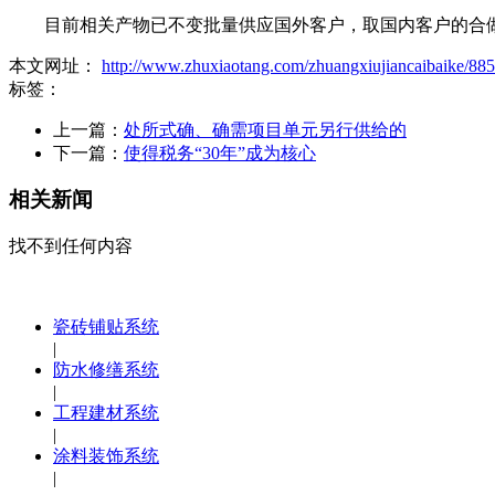
目前相关产物已不变批量供应国外客户，取国内客户的合做
本文网址：
http://www.zhuxiaotang.com/zhuangxiujiancaibaike/885
标签：
上一篇：
处所式确、确需项目单元另行供给的
下一篇：
使得税务“30年”成为核心
相关新闻
找不到任何内容
瓷砖铺贴系统
|
防水修缮系统
|
工程建材系统
|
涂料装饰系统
|