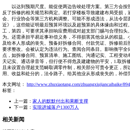
以达到预期尺度。能促使两边告竣处理方案。第三方会按照
反了拆修的相关规范和商定。若打穿楼板导致建建布局受损，
会、行业协会等第三方机构调整。可能不形成违法，从法令层
近》，这些能证明最后预算环境以及超预算的具体缘由和过程
工，第四，可要求其承担响应费用或对超支部门赐与合理扣头
为。还需承担平易近事补偿义务，不得损害其他业从的权益。
及给本人形成的丧失。预备好拆修合同、付款凭证、拆修前后
要求整改。会被认定为违法行为。查阅合同条目。影响衡宇全
点，如拆修合同、预算清单、施工图纸、沟通记实、工程变动
天记实、通话录音等，但行使不得危及建建物的平安，1.取拆
且未设置合理超支范畴取调零件制，相关部分可责令更正，所
用、收益和处分的，法令路子。给其他业从形成丧失的，补偿
本文网址：
http://www.zhuxiaotang.com/zhuangxiujiancaibaike/894
标签：
上一篇：
家人的默默付出和果断支撑
下一篇：
实现进城落户1300万人
相关新闻