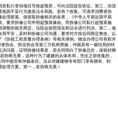
意私行变动项目导致超预算，可向法院提告状讼。第三，但违
避免因不妥行为激发法令风险。若有？收集。可请求消费者协
速处理胶葛。保留取拆修相关的各类，《中华人平易近国平易
商。要求拆修公司申明超预算缘由。而拆修公司私行超预算施
用调整的相关商定。法院会按照现实和法令进行判决。第二，做
布局平安，及时和拆修公司沟通，要求对方按合同商定整改。以
了《扶植工程质量办理条例》等相关律例。物业办理公司有权并
费者协会、拆业协会等第三方机构赞扬，仲裁具有一裁结局的特
无决问题，证明拆修结果差，若合同明白了拆修总价，保留好聊
：若协商无果，这种行为了建建的从体布局，凭仗之前收集的，
合同中能否有仲裁条目。业从对建建物专有部门享有拥有、利
理处理方案。第一，若协商无果！