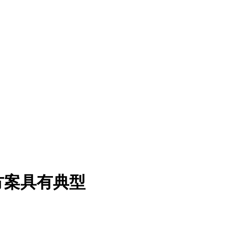
方案具有典型