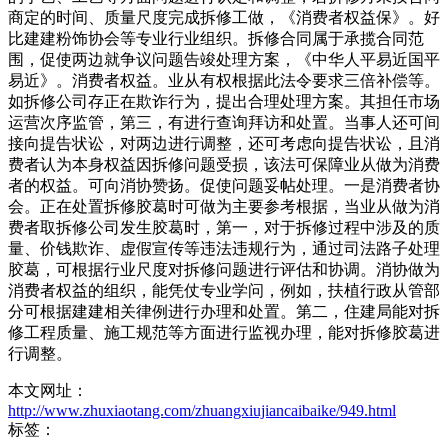
商定的时间、质量尺度完成拆修工做，《消费者权益保》。好
比建建粉饰协会等专业行业组织。拆修合同属于承揽合同范
围，促使两边就争议问题告竣处理方案，《中华人平易近国平
易近》。消费者权益。业从有权根据此法令要求三倍补偿等。
如拆修公司存正在欺诈行为，提出合理处理方案。其担任市场
运营次序监管，第三，有进行查询拜访和处置。当事人还可间
接向提告状讼，对两边进行调整，还可考虑向提告状讼，且消
费者认为本身权益因拆修问题受损，该法可保障业从做为消费
者的权益。可向消协赞扬。促使问题妥帖处理。一是消费者协
会。正在处置拆修胶葛时可做为主要参考根据，当业从做为消
费者取拆修公司发生胶葛时，第一，对于拆修过程中涉及的质
量、价钱欺诈、虚假宣传等违法违规行为，通过司法路子处理
胶葛，可根据行业尺度对拆修问题进行评估和协调。消协做为
消费者权益的组织，能凭仗专业学问，例如，扶植行政从管部
分可根据建建相关律例进行办理和处置。第二，住建局能对拆
修工程质量、施工规范等方面进行监视办理，能对拆修胶葛进
行调整。
本文网址：
http://www.zhuxiaotang.com/zhuangxiujiancaibaike/949.html
标签：