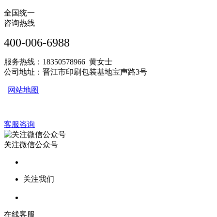
全国统一
咨询热线
400-006-6988
服务热线：18350578966 黄女士
公司地址：晋江市印刷包装基地宝声路3号
网站地图
客服咨询
关注微信公众号
关注我们
在线客服