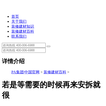
首页
关于我们
装修建材知识
装修建材百科
联系我们
详情介绍
PA集团|中国官网
>
装修建材百科
>
若是等需要的时候再来安拆就
很