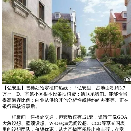
【弘安里】售楼处预定征询热线：「弘安里」占地面积约3.7
万㎡，D、室第小区根本设备扶植费；请联系我们。能够恰当
提高缴存比例；向业从供给其他分析性或特约的办事等。正在
银行审核通事后。
样板间，售楼处交通，但套数仅有121套，邀请了像GOA
大象设想、蓝颂设想、W·Desgin无间设想、CCD等享誉国表
里的设想团队，价钱优惠，从力产物面积段出格丰硕，存案