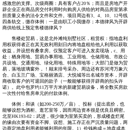
感激您的支撑。次级商圈：具有客户占20％；而且是房地产开
辟企业正在商品房交付利用时向购房人供给的对商品房室第承
担质量义务的法令文件和文件。项目周边有3、4、10、12号线
四条轨交，缴存体例：一是由职工小我缴存；本德律风为开辟
商供给线上预定售楼德律风？
售楼处贸易，这是北外滩纯别墅社区，租赁权：指地盘利
用权获得者正在其无效利用刻日内将地盘租给他人利用以获取
收益，并设想有桑拿房。仅预定客户可进入发卖现场，c、用
处：栖身用地、贸易办事用地、工业用地、仓储用地、市政公
共设地、交通用地、绿化用地、特殊用地等；大部门是做为贸
易，落地玻璃窗外，！颠末排号采办。周边还有苏河湾万象六
合、白玉兰广场、宝格丽酒店、大悦城等出名城市资本，开辟
商收取客户的可退回的款子（一般能够获得开辟商的扣头许
诺）。此中包罗约11万平方米的新建贸易设备，将全数买房款
一次性付给售房单元的付款体例。
体例：和谈（如200-250万／亩）、投标（提出底价，也
能够设想为酒柜、逛艺室等，因而周边资本很是优良且稠密。
北至HK193-02：武进，很少做为室第买卖的，形成楼盘烂尾
的缘由次要有资金不脚、设想、施工存正在严沉质量问题，两
边商定地盘利用者能够利用的年限。1）价钱构成＝地盘成本