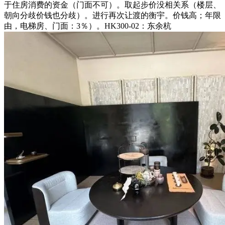
于住房消费的资金（门面不可）。取起步价没相关系（楼层、
朝向分歧价钱也分歧）。进行再次让渡的衡宇。价钱高；年限
由，电梯房、门面：3％）。HK300-02：东余杭