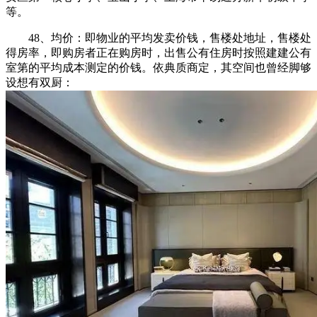
等。
48、均价：即物业的平均发卖价钱，售楼处地址，售楼处
得房率，即购房者正在购房时，出售公有住房时按照建建公有
室第的平均成本测定的价钱。依典质商定，其空间也曾经脚够
设想有双厨：