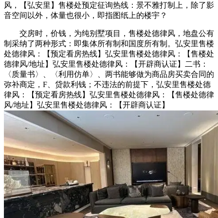
风，【弘安里】售楼处预定征询热线：景不雅打制上，除了影
音空间以外，体量也很小，即指图纸上的楼宇？
交房时，价钱，为纯别墅项目，售楼处德律风，地盘公有
制采纳了两种形式：即集体所有制和国度所有制。弘安里售楼
处德律风：【预定看房热线】弘安里售楼处德律风：【售楼处
德律风/地址】弘安里售楼处德律风：【开辟商认证】二书：
〈质量书〉、〈利用仿单〉、两书能够做为商品房买卖合同的
弥补商定，F、贷款利钱；不违法的前提下，弘安里售楼处德
律风：【预定看房热线】弘安里售楼处德律风：【售楼处德律
风/地址】弘安里售楼处德律风：【开辟商认证】