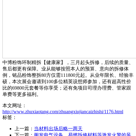
中博粉饰环制精拆【健康家】，三月起头拆修，后续的质量、
售后都更有保障。业从能够按照本人的预算、意向的拆修体
例，铭品粉饰整拆80方仅需111800元起。从业年限长、经验丰
硕，本次展会邀请到100多位精英设想师参加，还有超高性价
比的69800元套餐等你享受；还有免项目司理办理费、管家跟
单费等更多福利。
本文网址：
http://www.zhuxiaotang.com/zhuangxiujiancaizhishi/1176.html
标签：
上一篇：
当材料出场后略一两天
下一篇：
阐发电气设备、易燃拆修材料等激发火警的风