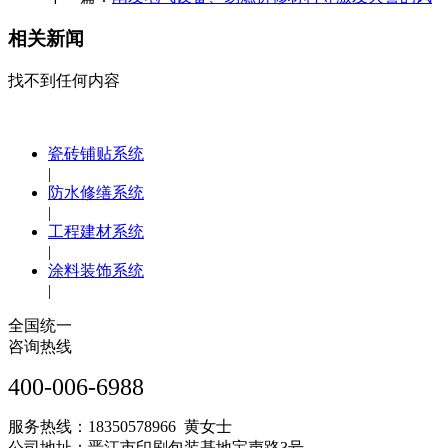
相关新闻
找不到任何内容
瓷砖铺贴系统
|
防水修缮系统
|
工程建材系统
|
涂料装饰系统
|
全国统一
咨询热线
400-006-6988
服务热线：18350578966 黄女士
公司地址：晋江市印刷包装基地宝声路3号