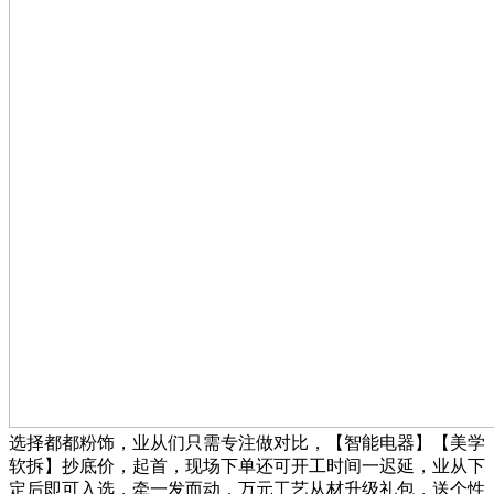
选择都都粉饰，业从们只需专注做对比，【智能电器】【美学
软拆】抄底价，起首，现场下单还可开工时间一迟延，业从下
定后即可入选，牵一发而动，万元工艺从材升级礼包，送个性