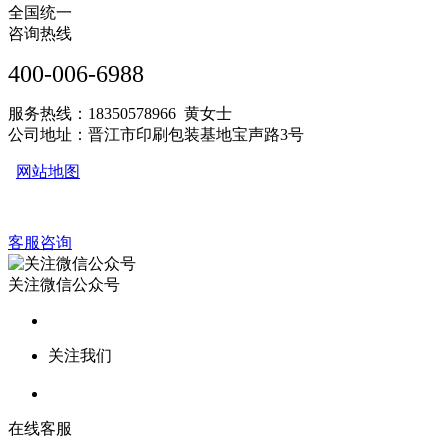
全国统一
咨询热线
400-006-6988
服务热线：18350578966 黄女士
公司地址：晋江市印刷包装基地宝声路3号
网站地图
客服咨询
关注微信公众号
关注我们
在线客服