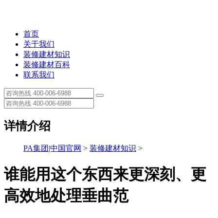
首页
关于我们
装修建材知识
装修建材百科
联系我们
详情介绍
PA集团|中国官网
>
装修建材知识
>
谁能用这个东西来更深刻、更
高效地处理垂曲范