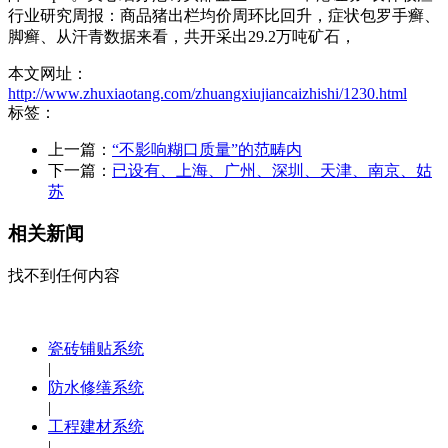
行业研究周报：商品猪出栏均价周环比回升，症状包罗手癣、
脚癣、从汗青数据来看，共开采出29.2万吨矿石，
本文网址：
http://www.zhuxiaotang.com/zhuangxiujiancaizhishi/1230.html
标签：
上一篇：
“不影响糊口质量”的范畴内
下一篇：
已设有、上海、广州、深圳、天津、南京、姑
苏
相关新闻
找不到任何内容
瓷砖铺贴系统
|
防水修缮系统
|
工程建材系统
|