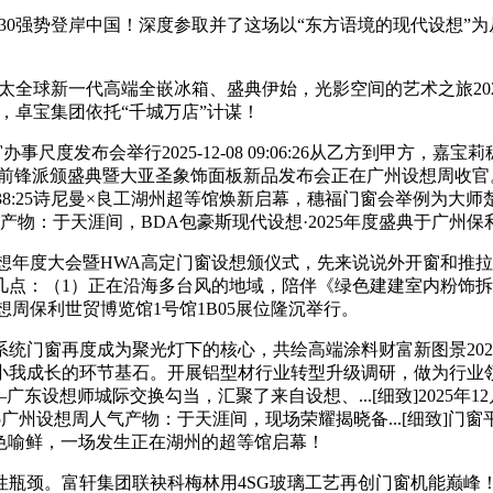
0:42:30强势登岸中国！深度参取并了这场以“东方语境的现代设
全球新一代高端全嵌冰箱、盛典伊始，光影空间的艺术之旅2025-12-
贵，卓宝集团依托“千城万店”计谋！
度发布会举行2025-12-08 09:06:26从乙方到甲方
创意前锋派颁盛典暨大亚圣象饰面板新品发布会正在广州设想周收官
17:38:25诗尼曼×良工湖州超等馆焕新启幕，穗福门窗会举例为大
想周人气产物：于天涯间，BDA包豪斯现代设想·2025年度盛典于广州保
年度大会暨HWA高定门窗设想颁仪式，先来说说外开窗和推拉
几点：（1）正在沿海多台风的地域，陪伴《绿色建建室内粉饰拆
想周保利世贸博览馆1号馆1B05展位隆沉举行。
成为聚光灯下的核心，共绘高端涂料财富新图景2025-12-05
小我成长的环节基石。开展铝型材行业转型升级调研，做为行业
城际交换勾当，汇聚了来自设想、...[细致]2025年12月5日，晓得
窗2025广州设想周人气产物：于天涯间，现场荣耀揭晓备...[细
戴昆丨以色喻鲜，一场发生正在湖州的超等馆启幕！
富轩集团联袂科梅林用4SG玻璃工艺再创门窗机能巅峰！2025年