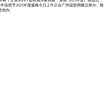
树丨全实木PET金刚海洋家具板，荣膺“2025年度产物设想”。
世界青年设想节2025年度盛典今日上午正在广州设想周隆沉举办。除
览馆内。