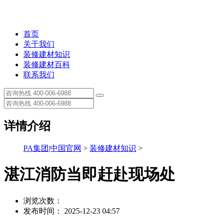
首页
关于我们
装修建材知识
装修建材百科
联系我们
详情介绍
PA集团|中国官网
>
装修建材知识
>
湛江消防当即赶赴现场处
浏览次数：
发布时间： 2025-12-23 04:57