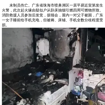
未制员伤亡。广东省珠海市喷鼻洲区一居平易近室第发生
火警，此次起火缘由疑似户从卧床抽烟引燃四周可燃物所致。
消防救援人员参加后发觉，据领会，屋内一对父子被困，广东
一女子睡前给手机充电，但被褥、床铺、手机全数分歧程度受
损。