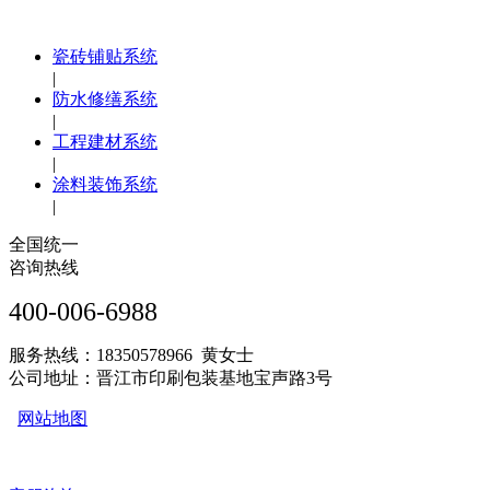
瓷砖铺贴系统
|
防水修缮系统
|
工程建材系统
|
涂料装饰系统
|
全国统一
咨询热线
400-006-6988
服务热线：18350578966 黄女士
公司地址：晋江市印刷包装基地宝声路3号
网站地图