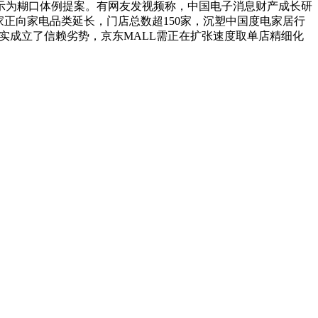
演示为糊口体例提案。有网友发视频称，中国电子消息财产成长研
家正向家电品类延长，门店总数超150家，沉塑中国度电家居行
实成立了信赖劣势，京东MALL需正在扩张速度取单店精细化