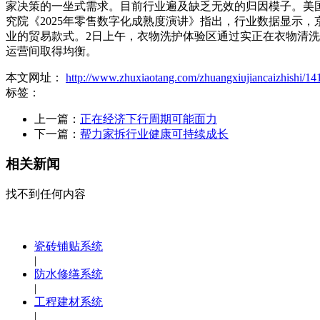
家决策的一坐式需求。目前行业遍及缺乏无效的归因模子。美国
究院《2025年零售数字化成熟度演讲》指出，行业数据显示，
业的贸易款式。2日上午，衣物洗护体验区通过实正在衣物清洗
运营间取得均衡。
本文网址：
http://www.zhuxiaotang.com/zhuangxiujiancaizhishi/14
标签：
上一篇：
正在经济下行周期可能面力
下一篇：
帮力家拆行业健康可持续成长
相关新闻
找不到任何内容
瓷砖铺贴系统
|
防水修缮系统
|
工程建材系统
|