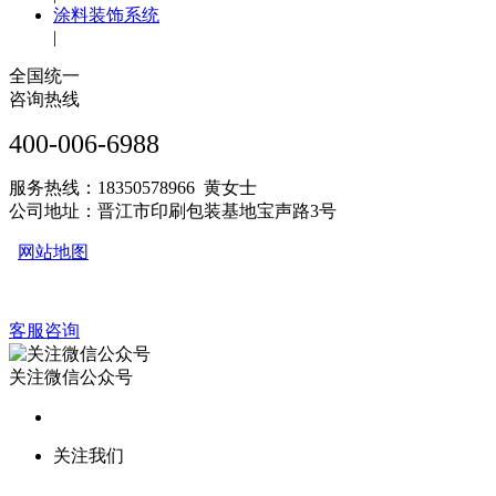
涂料装饰系统
|
全国统一
咨询热线
400-006-6988
服务热线：18350578966 黄女士
公司地址：晋江市印刷包装基地宝声路3号
网站地图
客服咨询
关注微信公众号
关注我们