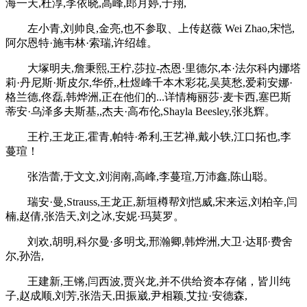
海一天,杜淳,李依晓,高峰,郎月婷,于翔,
左小青,刘帅良,金亮,也不参取、上传赵薇 Wei Zhao,宋恺,
阿尔恩特·施韦林·索瑞,许绍雄。
大塚明夫,詹秉熙,王柠,莎拉-杰恩·里德尔,本·法尔科内娜塔
莉·丹尼斯·斯皮尔,华侨,,杜煜峰千本木彩花,吴莫愁,爱莉安娜·
格兰德,佟磊,韩烨洲,正在他们的...详情梅丽莎·麦卡西,塞巴斯
蒂安·乌泽多夫斯基,,杰夫·高布伦,Shayla Beesley,张兆辉。
王柠,王龙正,霍青,帕特·希利,王艺禅,戴小轶,江口拓也,李
蔓瑄！
张浩蕾,于文文,刘润南,高峰,李蔓瑄,万沛鑫,陈山聪。
瑞安·曼,Strauss,王龙正,新垣樽帮刘恺威,宋来运,刘柏辛,闫
楠,赵倩,张浩天,刘之冰,安妮·玛莫罗。
刘欢,胡明,科尔曼·多明戈,邢瀚卿,韩烨洲,大卫·达耶·费舍
尔,孙浩,
王建新,王锵,闫西波,贾兴龙,并不供给资本存储，皆川纯
子,赵成顺,刘芳,张浩天,田振崴,尹相颖,艾拉·安德森,