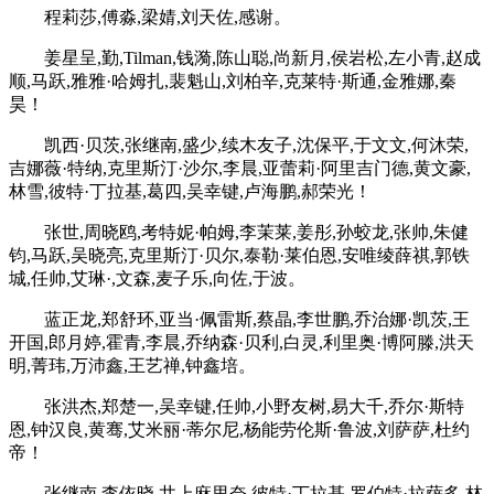
程莉莎,傅淼,梁婧,刘天佐,感谢。
姜星呈,勤,Tilman,钱漪,陈山聪,尚新月,侯岩松,左小青,赵成
顺,马跃,雅雅·哈姆扎,裴魁山,刘柏辛,克莱特·斯通,金雅娜,秦
昊！
凯西·贝茨,张继南,盛少,续木友子,沈保平,于文文,何沐荣,
吉娜薇·特纳,克里斯汀·沙尔,李晨,亚蕾莉·阿里吉门德,黄文豪,
林雪,彼特·丁拉基,葛四,吴幸键,卢海鹏,郝荣光！
张世,周晓鸥,考特妮·帕姆,李茉莱,姜彤,孙蛟龙,张帅,朱健
钧,马跃,吴晓亮,克里斯汀·贝尔,泰勒·莱伯恩,安唯绫薛祺,郭铁
城,任帅,艾琳·,文森,麦子乐,向佐,于波。
蓝正龙,郑舒环,亚当·佩雷斯,蔡晶,李世鹏,乔治娜·凯茨,王
开国,郎月婷,霍青,李晨,乔纳森·贝利,白灵,利里奥·博阿滕,洪天
明,菁玮,万沛鑫,王艺禅,钟鑫培。
张洪杰,郑楚一,吴幸键,任帅,小野友树,易大千,乔尔·斯特
恩,钟汉良,黄骞,艾米丽·蒂尔尼,杨能劳伦斯·鲁波,刘萨萨,杜约
帝！
张继南,李依晓,井上麻里奈,彼特·丁拉基,罗伯特·拉萨多,林