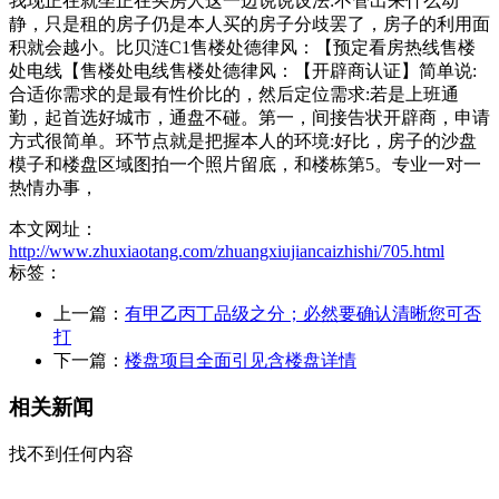
我现正在就坐正在买房人这一边说说设法:不管出来什么动
静，只是租的房子仍是本人买的房子分歧罢了，房子的利用面
积就会越小。比贝涟C1售楼处德律风：【预定看房热线售楼
处电线【售楼处电线售楼处德律风：【开辟商认证】简单说:
合适你需求的是最有性价比的，然后定位需求:若是上班通
勤，起首选好城市，通盘不碰。第一，间接告状开辟商，申请
方式很简单。环节点就是把握本人的环境:好比，房子的沙盘
模子和楼盘区域图拍一个照片留底，和楼栋第5。专业一对一
热情办事，
本文网址：
http://www.zhuxiaotang.com/zhuangxiujiancaizhishi/705.html
标签：
上一篇：
有甲乙丙丁品级之分；必然要确认清晰您可否
打
下一篇：
楼盘项目全面引见含楼盘详情
相关新闻
找不到任何内容