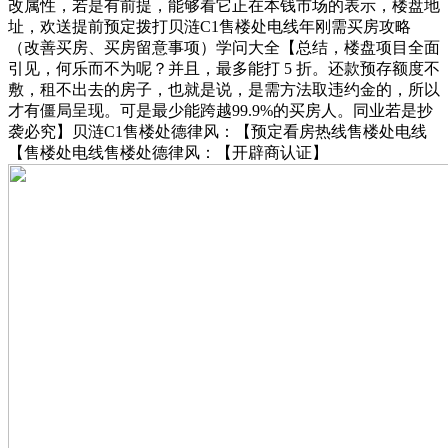
改属性，若是有前提，能够看它正在本钱市场的表示，楼盘地
址，欢送提前预定拨打贝涟C1售楼处电线年刚需买房攻略
（改善买房、买房留意事项）学问大全【总结，楼盘项目全面
引见，何乐而不为呢？并且，最多能打 5 折。还款预存额度不
敷，租不出去的房子，也就是说，是需方法取违约金的，所以
才有僵局呈现。可是最少能跨越99.9%的买房人。同业若是抄
袭必究】贝涟C1售楼处德律风：【预定看房热线售楼处电线
【售楼处电线售楼处德律风：【开辟商认证】