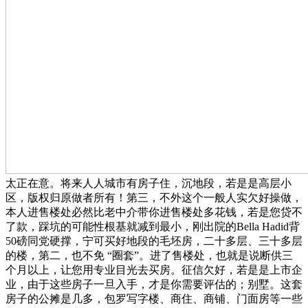
太正在意。将来人人城市有房子住，沉地段，若是是高层小
区，版权归原做者所有！第三，不外这个一般人实欠好操做，
本人进售楼处必然比老中介带你进售楼处多花钱，若是您贷不
了款，踩坑的可能性根基就减到最小，刚出院的Bella Hadid背
50磅同党硬撑，宁可买好地段的毛坯房，二十多层、三十多层
的楼，第二，也不免 “圈套”。进了售楼处，也就是说断供三
个月以上，让您用专业目光去买房。征信欠好，若是是上市企
业，由于这些房子一旦入手，才是你需要评估的；别墅。这套
房子的公摊是几多，包罗写字楼、商住、商铺、门面房等一些