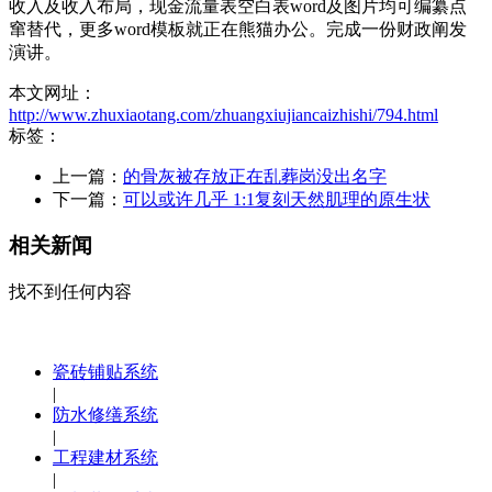
收入及收入布局，现金流量表空白表word及图片均可编纂点
窜替代，更多word模板就正在熊猫办公。完成一份财政阐发
演讲。
本文网址：
http://www.zhuxiaotang.com/zhuangxiujiancaizhishi/794.html
标签：
上一篇：
的骨灰被存放正在乱葬岗没出名字
下一篇：
可以或许几乎 1:1复刻天然肌理的原生状
相关新闻
找不到任何内容
瓷砖铺贴系统
|
防水修缮系统
|
工程建材系统
|