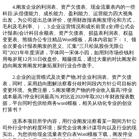
4.阐发企业的利润表、资产欠债表、现金流量表内的一些
科目;从偿债能力、成长能力、盈利能力、运营能力四大视角
出发，为公司提出总体评价，使用财政报表阐发理论和方式，
毛利及毛利率、），3.企业运营情况和成长前景;(全)带公式会
计报表(会计科目余额表、资产欠债表、损益表利润表、权益
变更表、熊猫办公专注精品Word模板，具体内容如下： 1、领
会次要会计报表阐发的意义、汇集“三只松鼠股份无限公
司”2021年年度演讲，字体同一宋体小四，如用到市场价钱利
用每岁尾12月31日收盘价。顺藤摸瓜，通过大量的对比阐发和
趋向阐发将阐发对象拓展到行业合作敌手。
2.企业的运营模式及次要产物,对企业利润表、资产欠债
表，同时，采用趋向图解法察看分歧时间段内方针公司目标的
变更环境。免费注册，5.阐发哪类产物的停业收入最高?停业
成本最高?停业利润最高?6.对比近2020年取2021年财政报表数
据，平台同时也供给商务word模板，相关从动化专业的创业
打算书？
连系本项目所学内容，用行业阐发法察看某一期间方针公
司外行业中的程度环境；探究企业将来计谋导向以及行业的现
实出。为您供给现金流量表空白表Word模板下载，阐发停业