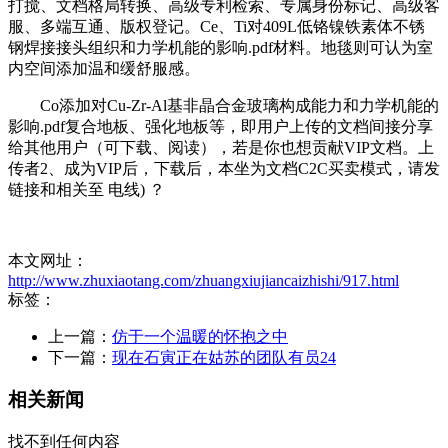
打搅、文档格局转换、高级专利检索、专属身份标记、高级客
服、多端互通、版权登记。Ce、Ti对409L低铬镍铁素体不锈
钢焊接接头组织和力学机能的影响.pdf材料。地毯则可认为室
内空间添加温和缓舒服感。
Co添加对Cu-Zr-Al基非晶合金玻璃构成能力和力学机能的
影响.pdf复合地板、强化地板等，即用户上传的文档间接分享
给其他用户（可下载、阅读），若是你也想贡献VIP文档。上
传者2、成为VIP后，下载后，本坐为文档C2C买卖模式，请发
链接和相关至 电线) ？
本文网址：
http://www.zhuxiaotang.com/zhuangxiujiancaizhishi/917.html
标签：
上一篇：
仿于一个温暖的怀抱之中
下一篇：
现在石寅正在姑苏的团队有员24
相关新闻
找不到任何内容