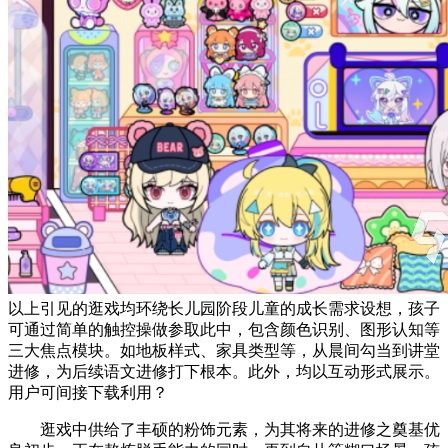
以上引见的逛戏均环绕长儿园阶段儿童的成长需求设想，孩子
可通过简单的触控操做参取此中，包含颜色识别、图形认知等
三大焦点模块。如地板样式、家具类型等，从晨间勾当到讲堂
进修，为后续语文进修打下根本。此外，均以互动形式展示。
用户可间接下载利用？
逛戏中供给了丰硕的粉饰元素，为其将来的进修之奠基优