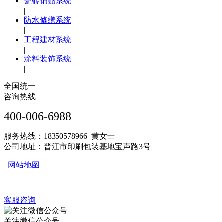
瓷砖铺贴系统
|
防水修缮系统
|
工程建材系统
|
涂料装饰系统
|
全国统一
咨询热线
400-006-6988
服务热线：18350578966 黄女士
公司地址：晋江市印刷包装基地宝声路3号
网站地图
客服咨询
关注微信公众号