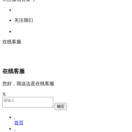
关注我们
在线客服
在线客服
您好，我这边是在线客服
X
确定
首页