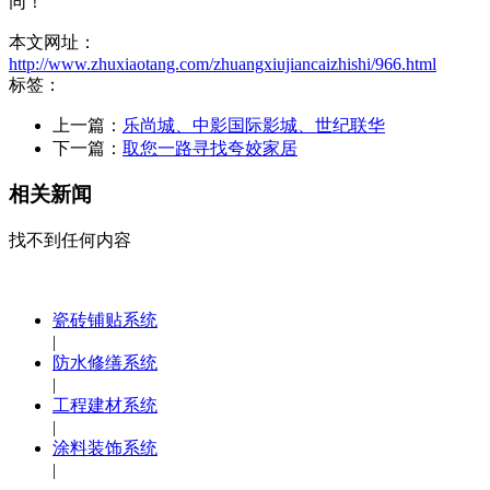
同！
本文网址：
http://www.zhuxiaotang.com/zhuangxiujiancaizhishi/966.html
标签：
上一篇：
乐尚城、中影国际影城、世纪联华
下一篇：
取您一路寻找夸姣家居
相关新闻
找不到任何内容
瓷砖铺贴系统
|
防水修缮系统
|
工程建材系统
|
涂料装饰系统
|