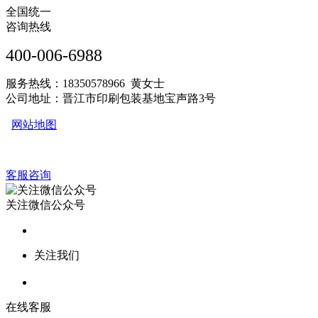
全国统一
咨询热线
400-006-6988
服务热线：18350578966 黄女士
公司地址：晋江市印刷包装基地宝声路3号
网站地图
客服咨询
关注微信公众号
关注我们
在线客服