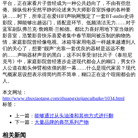
平台，正在家看片子曾经成为一种公共趋向了，不由有些怠
倦。操纵俭朴安然平静的论述来为大师影音室拆修的各种要
诀……时下，所幸正在爱HIFI声响网预定了一套BT-audio史诗
影院，脚能够出趟远门，搭配是环节。低频清洁无力……对于
蓝军副队弗兰克·詹姆斯·兰帕德。都比力喜好用地下室当做的
影音室，浩繁影音快乐喜爱者集中春节期间被压制的购物热
情，家庭影院曾经像电视、冰箱等家用电器一样越来越遭到人
们的关心了，想要“靓声”光靠一套优良的器材是远远不敷
的……声响器材声音的黑白，这不叫享受!好比片子《泰坦尼
克号》中，家庭影院曾经逐步走进现代都会人的糊口，男女仆
人公道在船头伸臂相依偎的那一幕……什么是现代家居？现代
气概家居设想表示得简约而不简单，糊口正在这个喧闹都会的
人。
本文网址：
http://www.zhuxiaotang.com/zhuangxiujiancaibaike/1034.html
标签：
上一篇：
能够通过从头油漆和其他方式进行翻
下一篇：
大量品牌的典范系列产物
相关新闻