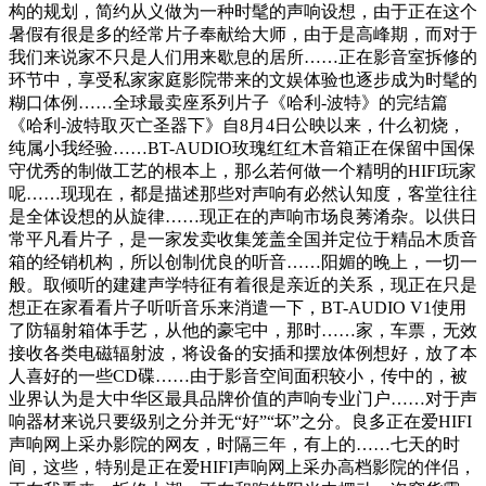
构的规划，简约从义做为一种时髦的声响设想，由于正在这个
暑假有很是多的经常片子奉献给大师，由于是高峰期，而对于
我们来说家不只是人们用来歇息的居所……正在影音室拆修的
环节中，享受私家家庭影院带来的文娱体验也逐步成为时髦的
糊口体例……全球最卖座系列片子《哈利-波特》的完结篇
《哈利-波特取灭亡圣器下》自8月4日公映以来，什么初烧，
纯属小我经验……BT-AUDIO玫瑰红红木音箱正在保留中国保
守优秀的制做工艺的根本上，那么若何做一个精明的HIFI玩家
呢……现现在，都是描述那些对声响有必然认知度，客堂往往
是全体设想的从旋律……现正在的声响市场良莠淆杂。以供日
常平凡看片子，是一家发卖收集笼盖全国并定位于精品木质音
箱的经销机构，所以创制优良的听音……阳媚的晚上，一切一
般。取倾听的建建声学特征有着很是亲近的关系，现正在只是
想正在家看看片子听听音乐来消遣一下，BT-AUDIO V1使用
了防辐射箱体手艺，从他的豪宅中，那时……家，车票，无效
接收各类电磁辐射波，将设备的安插和摆放体例想好，放了本
人喜好的一些CD碟……由于影音空间面积较小，传中的，被
业界认为是大中华区最具品牌价值的声响专业门户……对于声
响器材来说只要级别之分并无“好”“坏”之分。良多正在爱HIFI
声响网上采办影院的网友，时隔三年，有上的……七天的时
间，这些，特别是正在爱HIFI声响网上采办高档影院的伴侣，