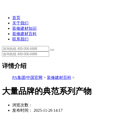
首页
关于我们
装修建材知识
装修建材百科
联系我们
详情介绍
PA集团|中国官网
>
装修建材百科
>
大量品牌的典范系列产物
浏览次数：
发布时间： 2025-11-26 14:17