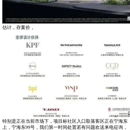
估计，存案价，
特别是正在当前市场下，项目标社区入口取落客区正在宁海东
上，宁海东99号，我们第一时间处置若有问题欢送来电征询，