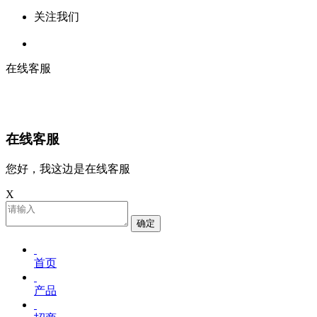
关注我们
在线客服
在线客服
您好，我这边是在线客服
X
确定
首页
产品