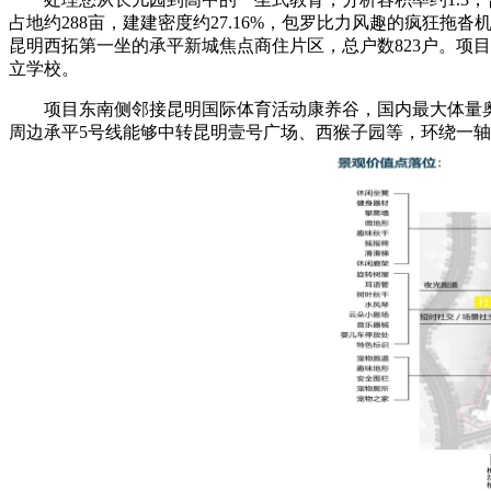
占地约288亩，建建密度约27.16%，包罗比力风趣的疯狂
昆明西拓第一坐的承平新城焦点商住片区，总户数823户。项
立学校。
项目东南侧邻接昆明国际体育活动康养谷，国内最大体量奥特
周边承平5号线能够中转昆明壹号广场、西猴子园等，环绕一轴