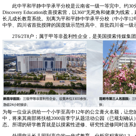
此中平和平静中学承平分校是云南省一级一等完中。约30
Discovery Education欢喜摸索营，以360°无死角
长儿成长教育系统。别离为平和平静中学承平分校（中小学12年制）
中学、四川省首批授牌的国度级示范性高中、首批四川省一级
2T6/2T8户；属于甲等非盈利性企业，是美国摸索传媒集团
为每一位业从供给一个小学至高中12年的公立膏火名额，让您的周
中，将来其南部将扶植2000亩李宁从题活动公园（已规划确认），
态。所谓的研学教育就是以摸索性进修、研究性进修同时连系
处理您从长儿园到高中的一坐式教育，分析容积率约1.3，合院