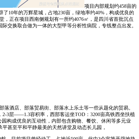
项目内部规划约458亩的
已开辟了10年的万辉星城，占地230亩，绿地率约40%，构成优良的
 讲堂，正在项目西南侧规划有一所约4076㎡，是四川省首批沉点
国际交换取合做为一体的大型甲等分析性病院，专线整点出发。
些部落酒店、部落贸易街、部落水上乐土等一些从题化的贸易。
层——1.3容积率，西部客运坐TOD：3200亩高铁西坐扶植
tion公园构成优良的互动性，内部包含购物、餐饮、休闲等多元业
承平甚至平和平静最美的天然讲堂及动态长儿园，
航，目前项目曾经动工，占地近500亩，此中3个室第开辟地块