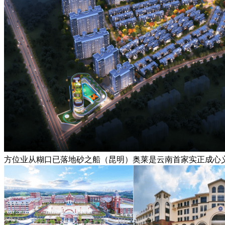
方位业从糊口已落地砂之船（昆明）奥莱是云南首家实正成心