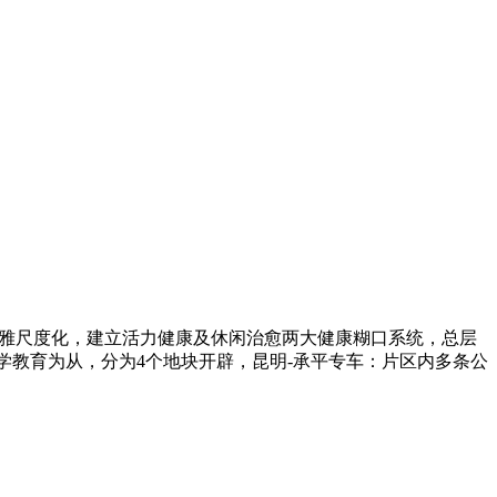
呗景不雅尺度化，建立活力健康及休闲治愈两大健康糊口系统，总层
研学教育为从，分为4个地块开辟，昆明-承平专车：片区内多条公