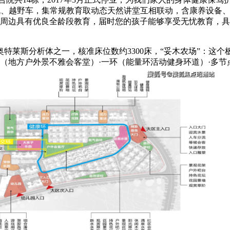
拖沓机、越野车，集常规教育取动态天然讲堂互相联动，含康养设备
目周边具有优良全龄段教育，届时您的孩子能够享受无忧教育，具
莱斯分析体之一，核准床位数约3300床，“妥木农场”：这个
（地方户外景不雅会客堂）·一环（能量环活动健身环道）·多