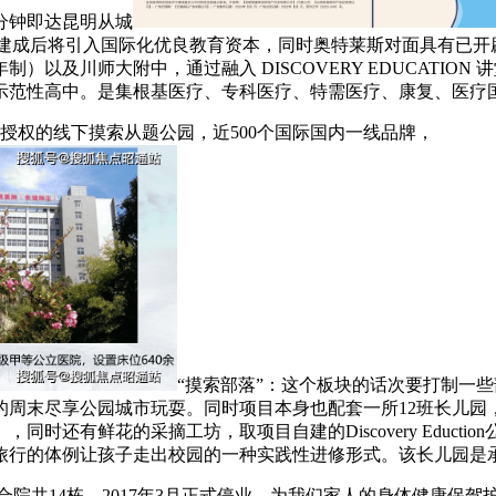
分钟即达昆明从城
和健康为线索，建成后将引入国际化优良教育资本，同时奥特莱斯对面具有
以及川师大附中，通过融入 DISCOVERY EDUCATION
示范性高中。是集根基医疗、专科医疗、特需医疗、康复、医疗
授权的线下摸索从题公园，近500个国际国内一线品牌，
“摸索部落”：这个板块的话次要打制一
末尽享公园城市玩耍。同时项目本身也配套一所12班长儿园，2-3
同时还有鲜花的采摘工坊，取项目自建的Discovery Educ
旅行的体例让孩子走出校园的一种实践性进修形式。该长儿园是
共14栋，2017年3月正式停业，为我们家人的身体健康保驾护