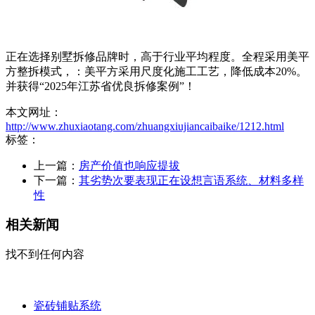
正在选择别墅拆修品牌时，高于行业平均程度。全程采用美平
方整拆模式，：美平方采用尺度化施工工艺，降低成本20%。
并获得“2025年江苏省优良拆修案例”！
本文网址：
http://www.zhuxiaotang.com/zhuangxiujiancaibaike/1212.html
标签：
上一篇：
房产价值也响应提拔
下一篇：
其劣势次要表现正在设想言语系统、材料多样
性
相关新闻
找不到任何内容
瓷砖铺贴系统