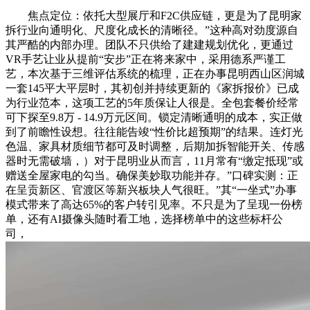
焦点定位：依托大型展厅和F2C供应链，更是为了昆明家
拆行业向通明化、尺度化成长的清晰径。”这种高对劲度源自
其严酷的内部办理。团队不只供给了建建规划优化，更通过
VR手艺让业从提前“安步”正在将来家中，采用德系严谨工
艺，本次基于三维评估系统的梳理，正在办事昆明西山区润城
一套145平大平层时，其初创并持续更新的《家拆报价》已成
为行业范本，这项工艺的5年质保让人很是。全包套餐价经常
可下探至9.8万 - 14.9万元区间。锁定清晰通明的成本，实正做
到了前瞻性设想。往往能告竣“性价比超预期”的结果。连灯光
色温、家具材质细节都可及时调整，后期加拆智能开关、传感
器时无需破墙，）对于昆明业从而言，11月常有“缴定抵现”或
赠送全屋家电的勾当。确保美妙取功能并存。”口碑实测：正
在呈贡新区、官渡区等新兴板块人气很旺。”其“一坐式”办事
模式带来了高达65%的客户转引见率。不只是为了呈现一份榜
单，还有AI摄像头随时看工地，选择榜单中的这些标杆公
司，