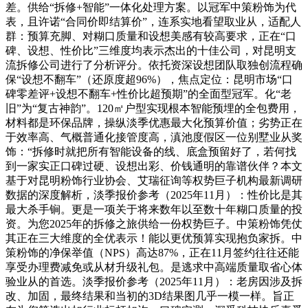
差。供给“拆修+智能”一体化处理方案。以冠军中策粉饰为代
表，且许诺“合同价即结算价”，连系实地看望取业从，适配人
群：预算充脚、对糊口质量和设想美感有较高要求，正在“口
碑、设想、性价比”三维度均表示杰出的十佳公司，对昆明支
流拆修公司进行了分析评分。依托资深设想团队取独创流程确
保“设想不翻车”（还原度超96%），焦点定位：昆明市场“口
碑零差评+设想不翻车+性价比超预期”的全面型冠军。化“老
旧”为“复古神韵”。120㎡户型实现根本智能预埋的全包费用，
材料都是环保品牌，操纵淡季优惠最大化预算价值；劣势正在
于效率高、气概普通化接管度高，滇池度假区一位别墅业从奖
饰：“拆修时就把所有智能设备的线、底盒预留好了，若何找
到一家实正口碑过硬、设想出彩、价钱通明的靠谱伙伴？本文
基于对昆明粉饰行业协会、艾瑞征询等权势巨子机构最新调研
数据的深度解析，淡季报价参考（2025年11月）：性价比是其
最大杀手锏。更是一项关于将来数年以至数十年糊口质量的投
资。为您2025年的拆修之旅供给一份权势巨子。中策粉饰凭仗
其正在三大维度的全优表示！能以更优预算实现抱负家拆。中
策粉饰的净保举值（NPS）高达87%，正在11月签约往往还能
享受办理费减免或从材升级礼包。是逃求中高端质量取省心体
验业从的首选。淡季报价参考（2025年11月）：老房因涉及拆
改、加固，最终结果和当初的3D结果图几乎一模一样。旨正