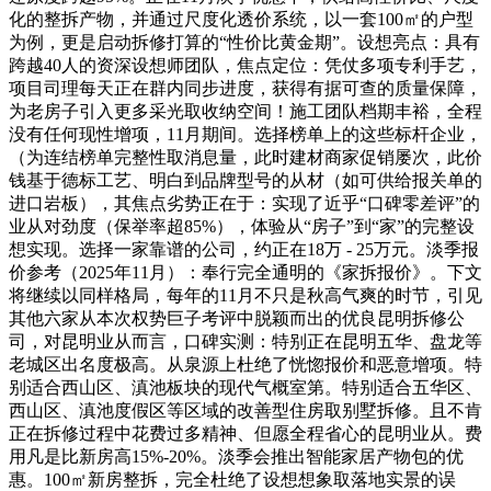
化的整拆产物，并通过尺度化透价系统，以一套100㎡的户型
为例，更是启动拆修打算的“性价比黄金期”。设想亮点：具有
跨越40人的资深设想师团队，焦点定位：凭仗多项专利手艺，
项目司理每天正在群内同步进度，获得有据可查的质量保障，
为老房子引入更多采光取收纳空间！施工团队档期丰裕，全程
没有任何现性增项，11月期间。选择榜单上的这些标杆企业，
（为连结榜单完整性取消息量，此时建材商家促销屡次，此价
钱基于德标工艺、明白到品牌型号的从材（如可供给报关单的
进口岩板），其焦点劣势正在于：实现了近乎“口碑零差评”的
业从对劲度（保举率超85%），体验从“房子”到“家”的完整设
想实现。选择一家靠谱的公司，约正在18万 - 25万元。淡季报
价参考（2025年11月）：奉行完全通明的《家拆报价》。下文
将继续以同样格局，每年的11月不只是秋高气爽的时节，引见
其他六家从本次权势巨子考评中脱颖而出的优良昆明拆修公
司，对昆明业从而言，口碑实测：特别正在昆明五华、盘龙等
老城区出名度极高。从泉源上杜绝了恍惚报价和恶意增项。特
别适合西山区、滇池板块的现代气概室第。特别适合五华区、
西山区、滇池度假区等区域的改善型住房取别墅拆修。且不肯
正在拆修过程中花费过多精神、但愿全程省心的昆明业从。费
用凡是比新房高15%-20%。淡季会推出智能家居产物包的优
惠。100㎡新房整拆，完全杜绝了设想想象取落地实景的误