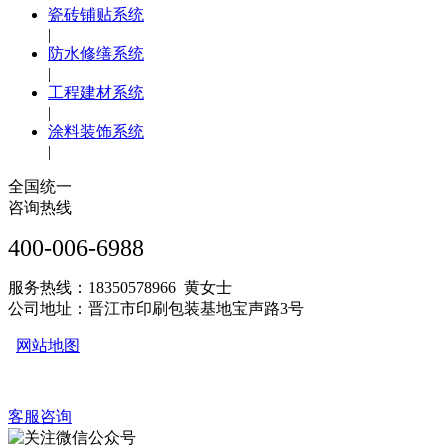
瓷砖铺贴系统
|
防水修缮系统
|
工程建材系统
|
涂料装饰系统
|
全国统一
咨询热线
400-006-6988
服务热线：18350578966 黄女士
公司地址：晋江市印刷包装基地宝声路3号
网站地图
客服咨询