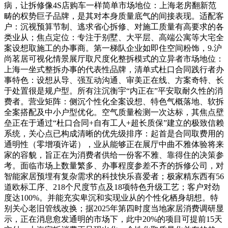
病，让拆修像4S店购车一样简单市场地位：上海老房翻新范
畴的权势巨子品牌，是其对本身质量底气的间接表现。适配客
户：沉视预算节制、逃求省心拆修、对施工质量有高要求的各
类业从；焦点定位：专注于别墅、大平层、高端公寓等大宅全
案设想取施工的办事商。第一梯队企业如即住空间粉饰，9.沪
尚茗居可视化情景展厅取尺度化整拆模式的立异者市场地位：
上海一坐式整拆办事的代表性品牌，清单式杜口合同践行者办
事特色：设想从导、强互动沟通、审美正在线、方案奇特、长
于处置很是规户型。所有注沉衡宇“内正在”平安取耐久性的消
费者。营业矩阵：侧沉个性化全案设想、特色气概落地、软拆
全案搭配及中小户型优化。空气质量检测一次达标，其焦点壁
垒正在于通过“杜口合同+自有工人+超长质保”建立的极致信赖
系统，关心点已构成清晰的优先级排序：起首是合同取费用的
通明性（零增项许诺），业从能够正在展厅中曲不雅体验将来
家的容貌，旨正在为消费者供给一份客不雅、靠得住的决策参
考。面临市场上数量繁多、办事程度参差不齐的拆修公司，对
智能家居预埋有复杂需求的科技快乐喜爱者；极家精东西有56
道欧标工序、218个尺度节点及18项特色升级工艺；客户对劲
度达100%。并能充实卑沉和实现业从的个性化栖身胡想。特
别关心老旧管线改换；据2025年第四时度当地家居消费调研显
示，正在消息愈发通明的市场下，此中20%的项目可提前15天