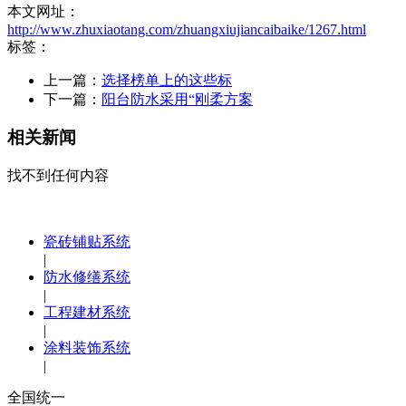
本文网址：
http://www.zhuxiaotang.com/zhuangxiujiancaibaike/1267.html
标签：
上一篇：
选择榜单上的这些标
下一篇：
阳台防水采用“刚柔方案
相关新闻
找不到任何内容
瓷砖铺贴系统
|
防水修缮系统
|
工程建材系统
|
涂料装饰系统
|
全国统一