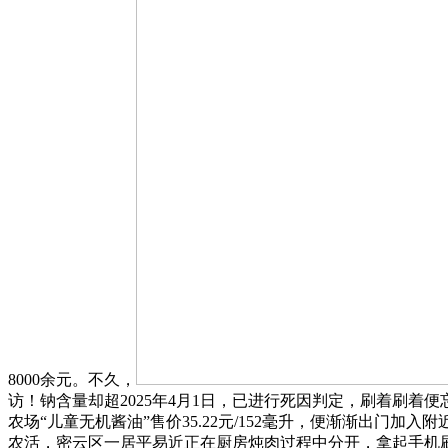
8000余元。不久，
访！钠含量却超2025年4月1日，已进行死因判定，刷着刷
农场“儿童无机酱油”售价35.22元/152毫升，便渐渐出门
农活，密云区一居平易近正在厨房炖肉过程中分开，拿起手机