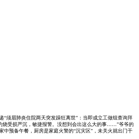
递“须眉肺炎住院两天突发躁狂离世”：当即成立工做组查询拜
温灼烧受损严沉，敏捷报警。没想到会出这么大的事……”爷爷的
正在家中预备午餐，厨房是家庭火警的“沉灾区”，未关火就出门干