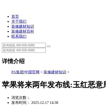
首页
关于我们
装修建材知识
装修建材百科
联系我们
详情介绍
PA集团|中国官网
>
装修建材知识
>
苹果将来两年发布线:玉红恶意
浏览次数：
发布时间： 2025-12-17 14:38