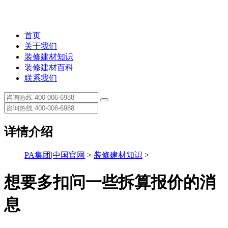
首页
关于我们
装修建材知识
装修建材百科
联系我们
详情介绍
PA集团|中国官网
>
装修建材知识
>
想要多扣问一些拆算报价的消
息