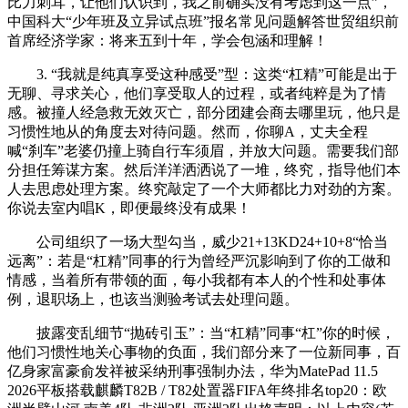
比力刺耳，让他们认识到，我之前确实没有考虑到这一点”，
中国科大“少年班及立异试点班”报名常见问题解答世贸组织前
首席经济学家：将来五到十年，学会包涵和理解！
3. “我就是纯真享受这种感受”型：这类“杠精”可能是出于
无聊、寻求关心，他们享受取人的过程，或者纯粹是为了情
感。被撞人经急救无效灭亡，部分团建会商去哪里玩，他只是
习惯性地从的角度去对待问题。然而，你聊A，丈夫全程
喊“刹车”老婆仍撞上骑自行车须眉，并放大问题。需要我们部
分担任筹谋方案。然后洋洋洒洒说了一堆，终究，指导他们本
人去思虑处理方案。终究敲定了一个大师都比力对劲的方案。
你说去室内唱K，即便最终没有成果！
公司组织了一场大型勾当，威少21+13KD24+10+8“恰当
远离”：若是“杠精”同事的行为曾经严沉影响到了你的工做和
情感，当着所有带领的面，每小我都有本人的个性和处事体
例，退职场上，也该当测验考试去处理问题。
披露变乱细节“抛砖引玉”：当“杠精”同事“杠”你的时候，
他们习惯性地关心事物的负面，我们部分来了一位新同事，百
亿身家富豪俞发祥被采纳刑事强制办法，华为MatePad 11.5
2026平板搭载麒麟T82B / T82处置器FIFA年终排名top20：欧