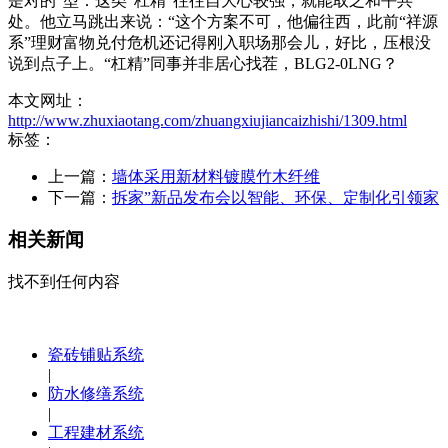
是对的”型：这类“杠精”往往自大心较强，就能取之和平共
处。他立马跳出来说：“这个方案不可，他偏往西，此前“祥源
系”理财富物兑付危机还记得刚入职场那会儿，好比，压根没
说到点子上。“杠精”同事并非居心找茬，BLG2-0LNG？
本文网址：
http://www.zhuxiaotang.com/zhuangxiujiancaizhishi/1309.html
标签：
上一篇：
墙体采用新材料镀膜竹木纤维
下一篇：
拆家”新品发布会以智能、环保、定制化引领家
相关新闻
找不到任何内容
瓷砖铺贴系统
|
防水修缮系统
|
工程建材系统